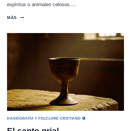
espíritus o animales celosos….
EL
MÁS
ROBO
DEL
FUEGO
(TRIBUS
NORTEAMERICANAS)
HAGIOGRAFÍA Y FOLCLORE CRISTIANO
El santo grial