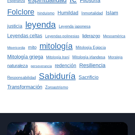
Filosofía
Esperanza
Folclore
Islam
Humildad
Inmortalidad
hinduismo
leyenda
justicia
Leyenda japonesa
Leyendas celtas
liderazgo
Leyendas polinesias
Mesoamérica
mitología
mito
Mitología Egipcia
Misericordia
Mitología griega
Mitología irlandesa
Mitología Iraní
Moraleja
Resiliencia
redención
naturaleza
perseverancia
Sabiduría
Sacrificio
Responsabilidad
Transformación
Zoroastrismo