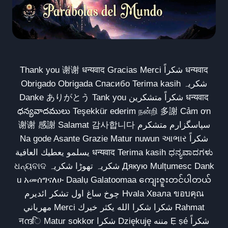
Thank you 谢谢 धन्यवाद Gracias Merci شكراً धन्यवाद
Obrigado Obrigada Спасибо Terima kasih شکریہ
Danke ありがとう Tank you شكراً متشكرين धन्यवाद
ధన్యవాదములు Teşekkür ederim நன்றி 多謝 Cảm ơn
谢谢 感謝 Salamat 감사합니다 سپاسگزارم متشکرم
Na gode Asante Grazie Matur nuwun આભાર شكراً
يسلمو يعطيك العافية धन्यवाद Terima kasih ಧನ್ಯವಾದಗಳು
ଧନ୍ୟବାଦ شکریہ تھوڑا شکریہ Дякую Mulțumesc Dank
u አመሰግናለሁ Daalụ Galatoomaa ကျေးဇူးတင်ပါတယ်
چوخ ساغ اول تشکر ائدیرم Hvala Хвала ขอบคุณ
مهرباني Merci شكرا شكرا الله يكثر خيرك Rahmat
नന്ദि Matur sokkor شكرا Dziękuję مننه Ẹ ṣé شكراً