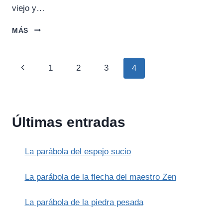
viejo y…
EL
MÁS
CABALLO
Y
EL
Navegación
Página
1
2
3
4
MAESTRO
de
anterior
página
Últimas entradas
La parábola del espejo sucio
La parábola de la flecha del maestro Zen
La parábola de la piedra pesada