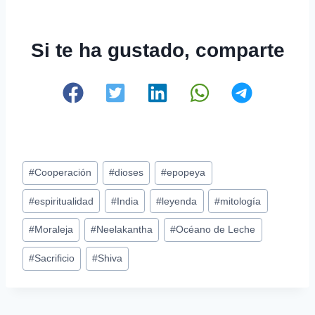
Si te ha gustado, comparte
Etiquetas
#
Cooperación
#
dioses
#
epopeya
de
#
espiritualidad
#
India
#
leyenda
#
mitología
la
entrada:
#
Moraleja
#
Neelakantha
#
Océano de Leche
#
Sacrificio
#
Shiva