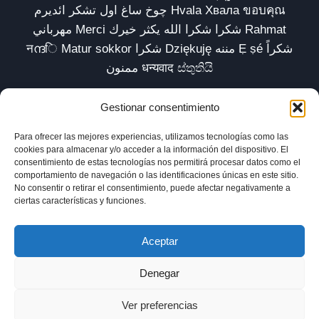
چوخ ساغ اول تشکر ائدیرم Hvala Хвала ขอบคุณ
مهرباني Merci شكرا شكرا الله يكثر خيرك Rahmat
नന്ദि Matur sokkor شكرا Dziękuję مننه Ẹ ṣé شكراً
ممنون धन्यवाद ස්තුතියි
Gestionar consentimiento
Para ofrecer las mejores experiencias, utilizamos tecnologías como las
Inicio
Biblioteca
Parábolas TV
Comunidad
cookies para almacenar y/o acceder a la información del dispositivo. El
consentimiento de estas tecnologías nos permitirá procesar datos como el
Esencia
Blog
Política de privacidad
comportamiento de navegación o las identificaciones únicas en este sitio.
No consentir o retirar el consentimiento, puede afectar negativamente a
Aviso legal
Política de cookies (UE)
ciertas características y funciones.
Aceptar
Denegar
Ver preferencias
© 2025 xavilardell_parabolas.net