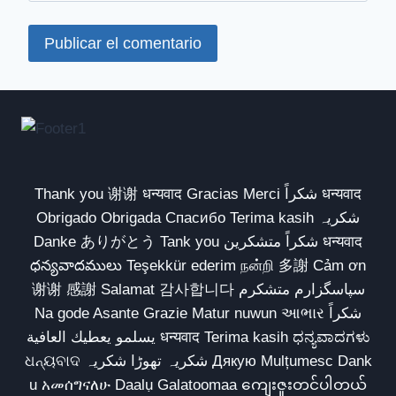
Thank you 谢谢 धन्यवाद Gracias Merci شكراً धन्यवाद
Obrigado Obrigada Спасибо Terima kasih شکریہ
Danke ありがとう Tank you شكراً متشكرين धन्यवाद
ధన్యవాదములు Teşekkür ederim நன்றி 多謝 Cảm ơn
谢谢 感謝 Salamat 감사합니다 سپاسگزارم متشکرم
Na gode Asante Grazie Matur nuwun આભાર شكراً
يسلمو يعطيك العافية धन्यवाद Terima kasih ಧನ್ಯವಾದಗಳು
ଧନ୍ୟବାଦ شکریہ تھوڑا شکریہ Дякую Mulțumesc Dank
u አመሰግናለሁ Daalụ Galatoomaa ကျေးဇူးတင်ပါတယ်