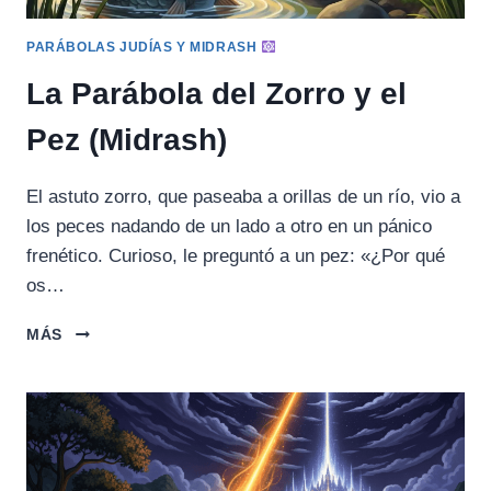
PARÁBOLAS JUDÍAS Y MIDRASH
La Parábola del Zorro y el
Pez (Midrash)
El astuto zorro, que paseaba a orillas de un río, vio a
los peces nadando de un lado a otro en un pánico
frenético. Curioso, le preguntó a un pez: «¿Por qué
os…
LA
MÁS
PARÁBOLA
DEL
ZORRO
Y
EL
PEZ
(MIDRASH)