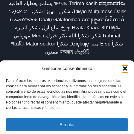
يسلمو يعطيك العافية धन्यवाद Terima kasih ಧನ್ಯವಾದಗಳು
ଧନ୍ୟବାଦ شکریہ تھوڑا شکریہ Дякую Mulțumesc Dank
u አመሰግናለሁ Daalụ Galatoomaa ကျေးဇူးတင်ပါတယ်
چوخ ساغ اول تشکر ائدیرم Hvala Хвала ขอบคุณ
مهرباني Merci شكرا شكرا الله يكثر خيرك Rahmat
नന്ദि Matur sokkor شكرا Dziękuję مننه Ẹ ṣé شكراً
ممنون धन्यवाद ස්තුතියි
Gestionar consentimiento
Para ofrecer las mejores experiencias, utilizamos tecnologías como las
Inicio
Biblioteca
Parábolas TV
Comunidad
cookies para almacenar y/o acceder a la información del dispositivo. El
consentimiento de estas tecnologías nos permitirá procesar datos como el
Esencia
Blog
Política de privacidad
comportamiento de navegación o las identificaciones únicas en este sitio.
No consentir o retirar el consentimiento, puede afectar negativamente a
Aviso legal
Política de cookies (UE)
ciertas características y funciones.
Aceptar