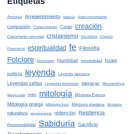
Etiquetas
Arrepentimiento
Armonía
astucia
Autoconocimiento
creación
compasión
Corán
Conocimiento
cristianismo
Crecimiento personal
Disciplina
Engaño
fe
espiritualidad
Filosofía
Esperanza
Folclore
Islam
Humildad
Inmortalidad
hinduismo
leyenda
justicia
Leyenda japonesa
Leyendas celtas
liderazgo
Leyendas polinesias
Mesoamérica
mitología
mito
Mitología Egipcia
Misericordia
Mitología griega
Mitología irlandesa
Mitología Iraní
Moraleja
Resiliencia
redención
naturaleza
perseverancia
Sabiduría
Sacrificio
Responsabilidad