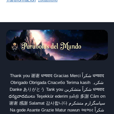
Transformación
Zoroastrismo
Thank you 谢谢 धन्यवाद Gracias Merci شكراً धन्यवाद
Obrigado Obrigada Спасибо Terima kasih شکریہ
Danke ありがとう Tank you شكراً متشكرين धन्यवाद
ధన్యవాదములు Teşekkür ederim நன்றி 多謝 Cảm ơn
谢谢 感謝 Salamat 감사합니다 سپاسگزارم متشکرم
Na gode Asante Grazie Matur nuwun આભાર شكراً