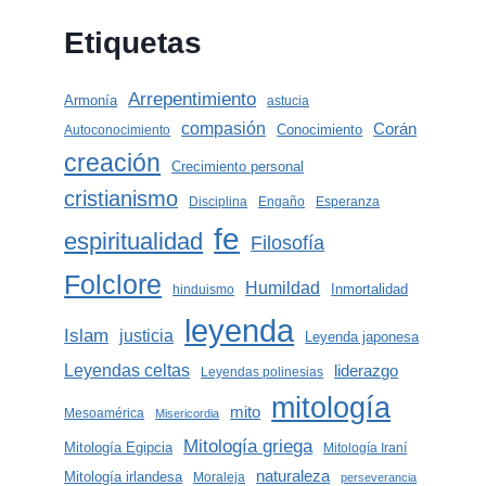
Etiquetas
Arrepentimiento
Armonía
astucia
compasión
Corán
Conocimiento
Autoconocimiento
creación
Crecimiento personal
cristianismo
Disciplina
Engaño
Esperanza
fe
espiritualidad
Filosofía
Folclore
Humildad
Inmortalidad
hinduismo
leyenda
Islam
justicia
Leyenda japonesa
Leyendas celtas
liderazgo
Leyendas polinesias
mitología
mito
Mesoamérica
Misericordia
Mitología griega
Mitología Egipcia
Mitología Iraní
naturaleza
Mitología irlandesa
Moraleja
perseverancia