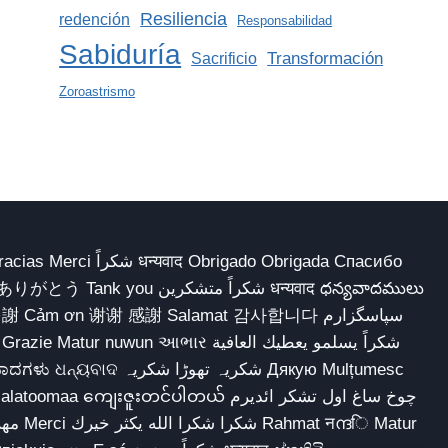
Resiliencia
redención
Responsabilidad
Sabiduría
Transformación
Sacrificio
Zoroastrismo
 Obrigado Obrigada Спасибо
多謝 Cảm ơn 谢谢 感謝 Salamat 감사합니다 سپاسگزارم
شکریہ تھوڑا ش Дякую Mulțumesc
ျေးဇူးတင်ပါတယ် چوخ ساغ اول تشکر ائدیرم