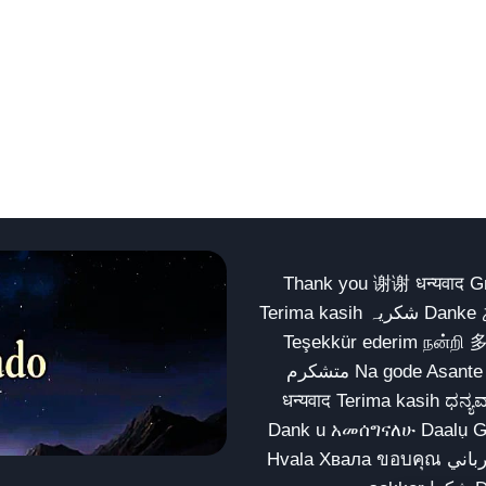
Thank you 谢谢 धन्यवाद Gracias Merci شكراً धन्यवाद
Terima kasih شکریہ Danke ありがとう Tank you شكراً متشكرين धन्यवाद ధన్యవాదములు
Teşekkür ederim நன்றி 
متشکرم Na gode Asante Grazie Matur nuwun આભાર شكراً يسلمو يعطيك العافية
धन्यवाद Terima kasih ಧನ್ಯವಾದಗಳು ଧନ୍ୟବାଦ کریہ
Dank u አመሰግናለሁ Daalụ Galatoomaa က
Hvala Хвала ขอบคุณ مهرباني Merci شكرا شكرا الله يكثر خيرك Rahmat नന്ദि Matur