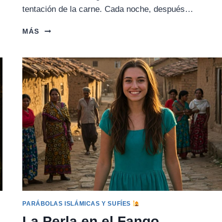
tentación de la carne. Cada noche, después…
EL
MÁS
SACRISTÁN
IMPÚDICO
PARÁBOLAS ISLÁMICAS Y SUFÍES
La Perla en el Fango