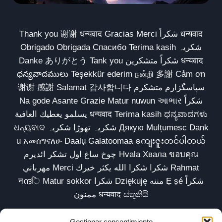
Thank you 谢谢 धन्यवाद Gracias Merci شكراً धन्यवाद
Obrigado Obrigada Спасибо Terima kasih شکریہ
Danke ありがとう Tank you شكراً متشكرين धन्यवाद
ధన్యవాదములు Teşekkür ederim நன்றி 多謝 Cảm ơn
谢谢 感謝 Salamat 감사합니다 سپاسگزارم متشکرم
Na gode Asante Grazie Matur nuwun આભાર شكراً
يسلمو يعطيك العافية धन्यवाद Terima kasih ಧನ್ಯವಾದಗಳು
ଧନ୍ୟବାଦ شکریہ تھوڑا شکریہ Дякую Mulțumesc Dank
u አመሰግናለሁ Daalụ Galatoomaa ကျေးဇူးတင်ပါတယ်
چوخ ساغ اول تشکر ائدیرم Hvala Хвала ขอบคุณ
مهرباني Merci شكرا شكرا الله يكثر خيرك Rahmat
नന്ദि Matur sokkor شكرا Dziękuję مننه Ẹ ṣé شكراً
ممنون धन्यवाद ස්තුතියි
Gestionar consentimiento