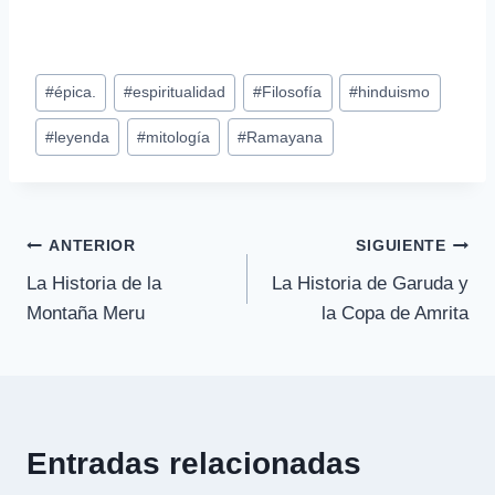
Etiquetas
#
épica.
#
espiritualidad
#
Filosofía
#
hinduismo
de
#
leyenda
#
mitología
#
Ramayana
la
entrada:
Navegación
ANTERIOR
SIGUIENTE
La Historia de la
La Historia de Garuda y
de
Montaña Meru
la Copa de Amrita
entradas
Entradas relacionadas