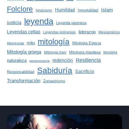
Folclore
Islam
Humildad
Inmortalidad
hinduismo
leyenda
justicia
Leyenda japonesa
Leyendas celtas
liderazgo
Leyendas polinesias
Mesoamérica
mitología
mito
Mitología Egipcia
Misericordia
Mitología griega
Mitología irlandesa
Mitología Iraní
Moraleja
Resiliencia
redención
naturaleza
perseverancia
Sabiduría
Sacrificio
Responsabilidad
Transformación
Zoroastrismo