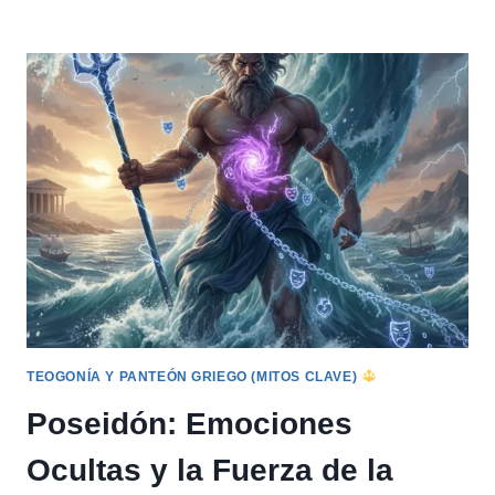
Y
URANO:
LA
TEOGONÍA
COMO
METÁFORA
DEL
ORIGEN
Y
EL
CAOS
ORIGINAL
TEOGONÍA Y PANTEÓN GRIEGO (MITOS CLAVE)
Poseidón: Emociones
Ocultas y la Fuerza de la