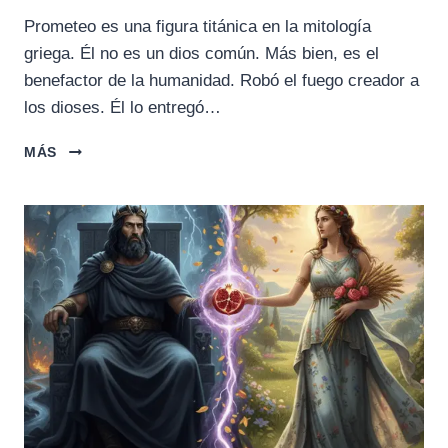
Prometeo es una figura titánica en la mitología
griega. Él no es un dios común. Más bien, es el
benefactor de la humanidad. Robó el fuego creador a
los dioses. Él lo entregó…
PROMETEO:
MÁS
EL
FUEGO
CREADOR,
SACRIFICIO
Y
LA
RESPONSABILIDAD
DE
INNOVAR