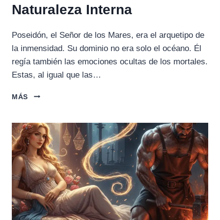
Naturaleza Interna
Poseidón, el Señor de los Mares, era el arquetipo de
la inmensidad. Su dominio no era solo el océano. Él
regía también las emociones ocultas de los mortales.
Estas, al igual que las…
POSEIDÓN:
MÁS
EMOCIONES
OCULTAS
Y
LA
FUERZA
DE
LA
NATURALEZA
INTERNA