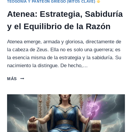
TEOGONÍA Y PANTEÓN GRIEGO (MITOS CLAVE)
Atenea: Estrategia, Sabiduría
y el Equilibrio de la Razón
Atenea emerge, armada y gloriosa, directamente de
la cabeza de Zeus. Ella no es solo una guerrera; es
la esencia misma de la estrategia y la sabiduría. Su
nacimiento la distingue. De hecho,…
ATENEA:
MÁS
ESTRATEGIA,
SABIDURÍA
Y
EL
EQUILIBRIO
DE
LA
RAZÓN