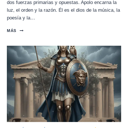
dos fuerzas primarias y opuestas. Apolo encarna la
luz, el orden y la razón. Él es el dios de la música, la
poesía y la…
APOLO
MÁS
Y
DIONISIO:
LA
DUALIDAD
INTERIOR
Y
EL
CAMINO
AL
AUTOCONTROL