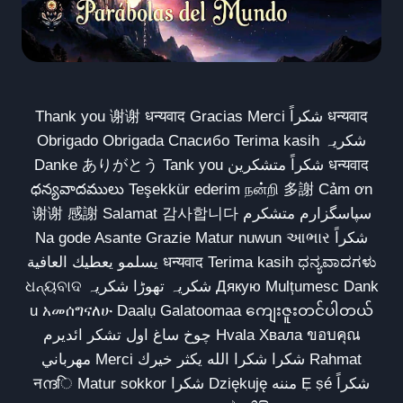
Thank you 谢谢 धन्यवाद Gracias Merci شكراً धन्यवाद
Obrigado Obrigada Спасибо Terima kasih شکریہ
Danke ありがとう Tank you شكراً متشكرين धन्यवाद
ధన్యవాదములు Teşekkür ederim நன்றி 多謝 Cảm ơn
谢谢 感謝 Salamat 감사합니다 سپاسگزارم متشکرم
Na gode Asante Grazie Matur nuwun આભાર شكراً
يسلمو يعطيك العافية धन्यवाद Terima kasih ಧನ್ಯವಾದಗಳು
ଧନ୍ୟବାଦ شکریہ تھوڑا شکریہ Дякую Mulțumesc Dank
u አመሰግናለሁ Daalụ Galatoomaa ကျေးဇူးတင်ပါတယ်
چوخ ساغ اول تشکر ائدیرم Hvala Хвала ขอบคุณ
مهرباني Merci شكرا شكرا الله يكثر خيرك Rahmat
नന്ദि Matur sokkor شكرا Dziękuję مننه Ẹ ṣé شكراً