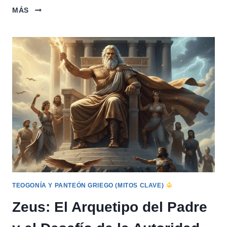
HERA:
MÁS
MATRIMONIO,
COMPROMISO
Y
LA
GESTIÓN
DE
LA
IRA
DIVINA
TEOGONÍA Y PANTEÓN GRIEGO (MITOS CLAVE)
Zeus: El Arquetipo del Padre