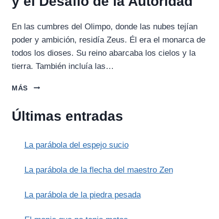
y el Desafío de la Autoridad
En las cumbres del Olimpo, donde las nubes tejían
poder y ambición, residía Zeus. Él era el monarca de
todos los dioses. Su reino abarcaba los cielos y la
tierra. También incluía las…
ZEUS:
MÁS
EL
ARQUETIPO
Últimas entradas
DEL
PADRE
Y
La parábola del espejo sucio
EL
DESAFÍO
DE
La parábola de la flecha del maestro Zen
LA
AUTORIDAD
La parábola de la piedra pesada