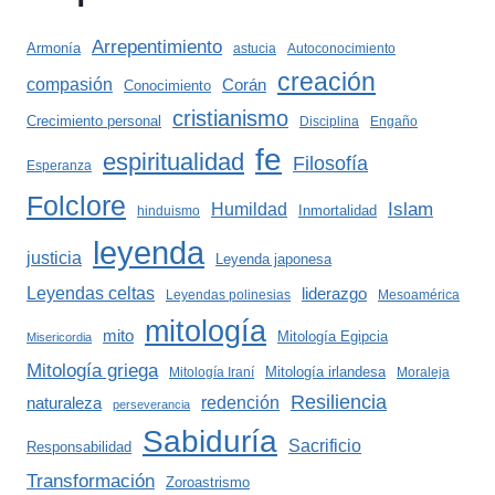
Arrepentimiento
Armonía
astucia
Autoconocimiento
creación
compasión
Corán
Conocimiento
cristianismo
Crecimiento personal
Disciplina
Engaño
fe
espiritualidad
Filosofía
Esperanza
Folclore
Islam
Humildad
Inmortalidad
hinduismo
leyenda
justicia
Leyenda japonesa
Leyendas celtas
liderazgo
Leyendas polinesias
Mesoamérica
mitología
mito
Mitología Egipcia
Misericordia
Mitología griega
Mitología irlandesa
Mitología Iraní
Moraleja
Resiliencia
redención
naturaleza
perseverancia
Sabiduría
Sacrificio
Responsabilidad
Transformación
Zoroastrismo