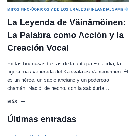
MITOS FINO-ÚGRICOS Y DE LOS URALES (FINLANDIA, SAMI)
La Leyenda de Väinämöinen:
La Palabra como Acción y la
Creación Vocal
En las brumosas tierras de la antigua Finlandia, la
figura más venerada del Kalevala es Väinämöinen. Él
es un héroe, un sabio anciano y un poderoso
chamán. Nació, de hecho, con la sabiduría…
LA
MÁS
LEYENDA
DE
Últimas entradas
VÄINÄMÖINEN:
LA
PALABRA