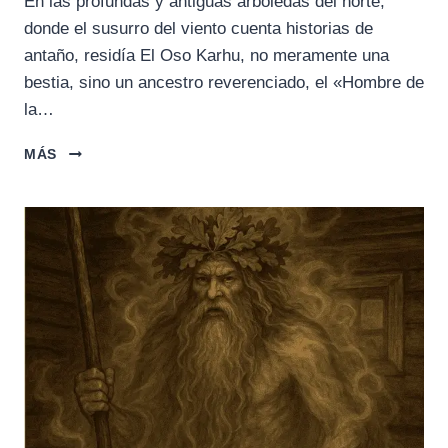
En las profundas y antiguas arboledas del norte,
donde el susurro del viento cuenta historias de
antaño, residía El Oso Karhu, no meramente una
bestia, sino un ancestro reverenciado, el «Hombre de
la…
EL
MÁS
OSO
KARHU:
ANIMAL
SAGRADO,
FUERZA
INTERIOR
Y
EL
GRAN
CICLO
DE
LA
NATURALEZA
NÓRDICA