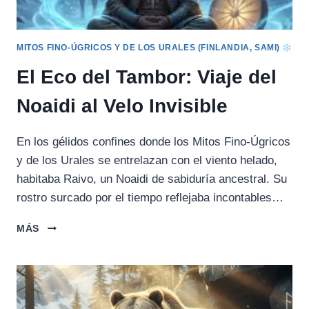
LUZ
MITOS FINO-ÚGRICOS Y DE LOS URALES (FINLANDIA, SAMI)
El Eco del Tambor: Viaje del
Noaidi al Velo Invisible
En los gélidos confines donde los Mitos Fino-Úgricos
y de los Urales se entrelazan con el viento helado,
habitaba Raivo, un Noaidi de sabiduría ancestral. Su
rostro surcado por el tiempo reflejaba incontables…
EL
MÁS
ECO
DEL
TAMBOR:
VIAJE
DEL