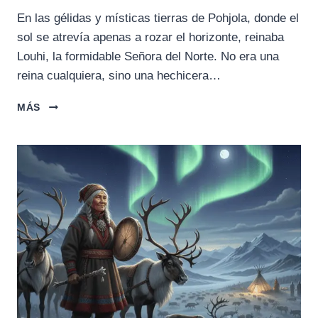
En las gélidas y místicas tierras de Pohjola, donde el
sol se atrevía apenas a rozar el horizonte, reinaba
Louhi, la formidable Señora del Norte. No era una
reina cualquiera, sino una hechicera…
EL
MÁS
PODER
DE
LOUHI:
LA
HECHICERA
NÓRDICA
Y
SU
LEGADO
MÁGICO
INMORTAL