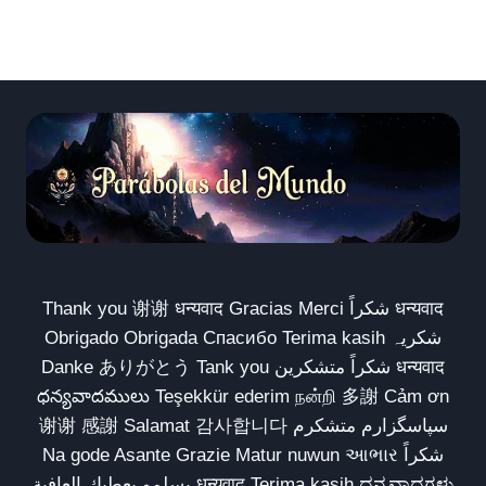
Thank you 谢谢 धन्यवाद Gracias Merci شكراً धन्यवाद
Obrigado Obrigada Спасибо Terima kasih شکریہ
Danke ありがとう Tank you شكراً متشكرين धन्यवाद
ధన్యవాదములు Teşekkür ederim நன்றி 多謝 Cảm ơn
谢谢 感謝 Salamat 감사합니다 سپاسگزارم متشکرم
Na gode Asante Grazie Matur nuwun આભાર شكراً
يسلمو يعطيك العافية धन्यवाद Terima kasih ಧನ್ಯವಾದಗಳು