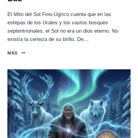
El Mito del Sol Fino-Úgrico cuenta que en las
estepas de los Urales y los vastos bosques
septentrionales, el Sol no era un dios eterno. No
existía la certeza de su brillo. De…
MITO
MÁS
DEL
SOL
FINO-
ÚGRICO:
OSCURIDAD,
DEPRESIÓN
Y
LA
BÚSQUEDA
DEL
REGRESO
DE
LA