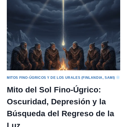
AHTI:
FLUIDEZ,
RIQUEZA
Y
EL
PODER
ACUÁTICO
MITOS FINO-ÚGRICOS Y DE LOS URALES (FINLANDIA, SAMI)
Mito del Sol Fino-Úgrico:
Oscuridad, Depresión y la
Búsqueda del Regreso de la
Luz