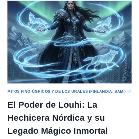
SAUNA:
PURIFICACIÓN
Y
LA
NECESIDAD
DEL
RENACIMIENTO
INTERNO
Y
LA
SOLEDAD
REFLEXIVA
MITOS FINO-ÚGRICOS Y DE LOS URALES (FINLANDIA, SAMI)
El Poder de Louhi: La
Hechicera Nórdica y su
Legado Mágico Inmortal