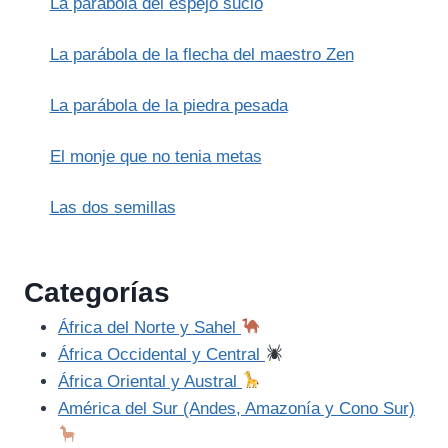
La parábola del espejo sucio
COMO
ACCIÓN
Y
La parábola de la flecha del maestro Zen
LA
CREACIÓN
La parábola de la piedra pesada
VOCAL
El monje que no tenia metas
Las dos semillas
Categorías
África del Norte y Sahel
África Occidental y Central
África Oriental y Austral
América del Sur (Andes, Amazonía y Cono Sur)