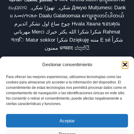
ଧନ୍ୟବାଦ شکریہ تھوڑا شکریہ Дякую Mulțumesc Dank
u አመሰግናለሁ Daalụ Galatoomaa ကျေးဇူးတင်ပါတယ်
چوخ ساغ اول تشکر ائدیرم Hvala Хвала ขอบคุณ
مهرباني Merci شكرا شكرا الله يكثر خيرك Rahmat
नന്ദि Matur sokkor شكرا Dziękuję مننه Ẹ ṣé شكراً
ممنون धन्यवाद ස්තුතියි
Gestionar consentimiento
Para ofrecer las mejores experiencias, utilizamos tecnologías como las
Inicio
Biblioteca
Parábolas TV
Comunidad
cookies para almacenar y/o acceder a la información del dispositivo. El
consentimiento de estas tecnologías nos permitirá procesar datos como el
Esencia
Blog
Política de privacidad
comportamiento de navegación o las identificaciones únicas en este sitio.
No consentir o retirar el consentimiento, puede afectar negativamente a
Aviso legal
Política de cookies (UE)
ciertas características y funciones.
Aceptar