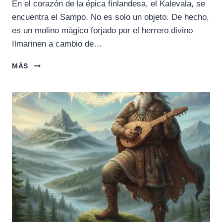
En el corazón de la épica finlandesa, el Kalevala, se
encuentra el Sampo. No es solo un objeto. De hecho,
es un molino mágico forjado por el herrero divino
Ilmarinen a cambio de…
LA
MÁS
LEYENDA
DEL
SAMPO:
EL
OBJETO
DE
PROPÓSITO
Y
LA
ABUNDANCIA