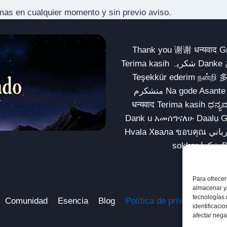
mas en cualquier momento y sin previo aviso.
Thank you 谢谢 धन्यवाद Gracias Merci شكراً धन्यवाद
Terima kasih شکریہ Danke ありがとう Tank you شكراً متشكرين धन्यवाद ధన్యవాదములు
Teşekkür ederim நன்றி 
متشکرم Na gode Asante Grazie Matur nuwun આભાર شكراً يسلمو يعطيك العافية
धन्यवाद Terima kasih ಧನ್ಯವಾದಗಳು ଧନ୍ୟବାଦ کریہ
Dank u አመሰግናለሁ Daalụ Galatoomaa က
Hvala Хвала ขอบคุณ مهرباني Merci شكرا شكرا الله يكثر خيرك Rahmat नന്ദि Matur
Para ofrecer
almacenar y/
tecnologías
Comunidad
Esencia
Blog
Política de privacidad
Av
identificaci
afectar nega