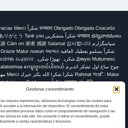
 Obrigado Obrigada Спасибо
多謝 Cảm ơn 谢谢 感謝 Salamat 감사합니다 سپاسگزارم
شکریہ تھوڑا ش Дякую Mulțumesc
ျေးဇူးတင်ပါတယ် چوخ ساغ اول تشکر ائدیرم
sokkor شكرا Dziękuję مننه Ẹ ṣé شكراً ممنون धन्यवाद ස්තුතියි
Gestionar consentimiento
 las mejores experiencias, utilizamos tecnologías como las cookies para
o acceder a la información del dispositivo. El consentimiento de estas
 nos permitirá procesar datos como el comportamiento de navegación o las
iso legal
Política de cookies (UE)
ones únicas en este sitio. No consentir o retirar el consentimiento, puede
tivamente a ciertas características y funciones.