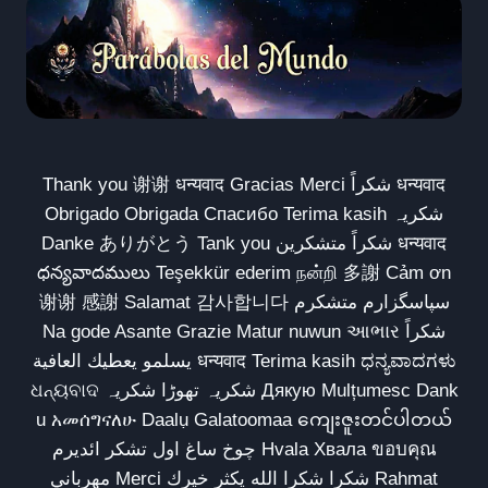
Thank you 谢谢 धन्यवाद Gracias Merci شكراً धन्यवाद
Obrigado Obrigada Спасибо Terima kasih شکریہ
Danke ありがとう Tank you شكراً متشكرين धन्यवाद
ధన్యవాదములు Teşekkür ederim நன்றி 多謝 Cảm ơn
谢谢 感謝 Salamat 감사합니다 سپاسگزارم متشکرم
Na gode Asante Grazie Matur nuwun આભાર شكراً
يسلمو يعطيك العافية धन्यवाद Terima kasih ಧನ್ಯವಾದಗಳು
ଧନ୍ୟବାଦ شکریہ تھوڑا شکریہ Дякую Mulțumesc Dank
u አመሰግናለሁ Daalụ Galatoomaa ကျေးဇူးတင်ပါတယ်
چوخ ساغ اول تشکر ائدیرم Hvala Хвала ขอบคุณ
مهرباني Merci شكرا شكرا الله يكثر خيرك Rahmat