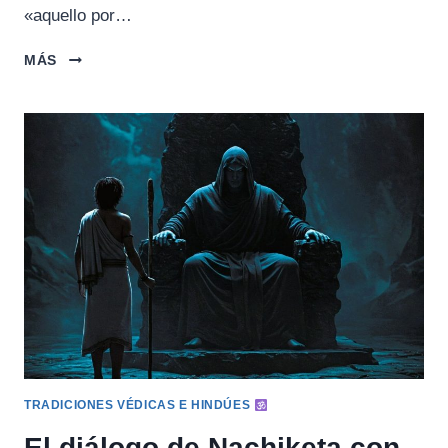
«aquello por…
SVETAKETU
MÁS
Y
SU
PADRE
UDDALAKA
(CHANDOGYA
UPANISHAD)
TRADICIONES VÉDICAS E HINDÚES
El diálogo de Nachiketa con