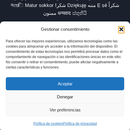
नന്ദि Matur sokkor شكرا Dziękuję مننه Ẹ ṣé شكراً
ممنون धन्यवाद ස්තුතියි
Gestionar consentimiento
Para ofrecer las mejores experiencias, utilizamos tecnologías como las
Inicio
Biblioteca
Parábolas TV
Comunidad
cookies para almacenar y/o acceder a la información del dispositivo. El
consentimiento de estas tecnologías nos permitirá procesar datos como el
Esencia
Blog
Política de privacidad
comportamiento de navegación o las identificaciones únicas en este sitio.
No consentir o retirar el consentimiento, puede afectar negativamente a
Aviso legal
Política de cookies (UE)
ciertas características y funciones.
Aceptar
Denegar
Ver preferencias
© 2025 xavilardell_parabolas.net
Política de cookies
Política de privacidad