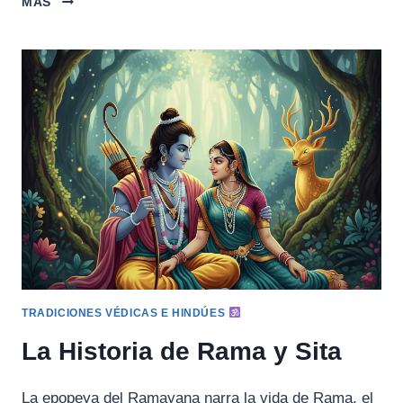
MÁS
HISTORIA
DE
GARUDA
Y
LA
COPA
DE
AMRITA
TRADICIONES VÉDICAS E HINDÚES
La Historia de Rama y Sita
La epopeya del Ramayana narra la vida de Rama, el