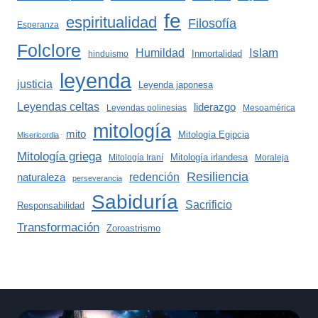
fe
espiritualidad
Filosofía
Esperanza
Folclore
Islam
Humildad
Inmortalidad
hinduismo
leyenda
justicia
Leyenda japonesa
Leyendas celtas
liderazgo
Leyendas polinesias
Mesoamérica
mitología
mito
Mitología Egipcia
Misericordia
Mitología griega
Mitología irlandesa
Mitología Iraní
Moraleja
Resiliencia
redención
naturaleza
perseverancia
Sabiduría
Sacrificio
Responsabilidad
Transformación
Zoroastrismo