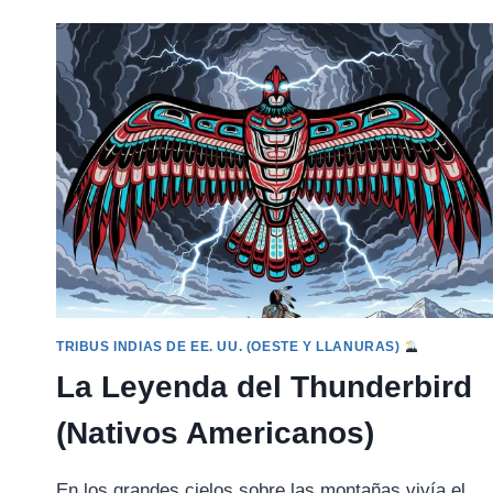
DE
MANCO
CÁPAC
Y
MAMA
OCLLO
(INCA)
TRIBUS INDIAS DE EE. UU. (OESTE Y LLANURAS)
La Leyenda del Thunderbird
(Nativos Americanos)
En los grandes cielos sobre las montañas vivía el