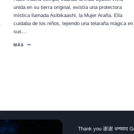
unida en su tierra original, existía una protectora
mística llamada Asibikaashi, la Mujer Araña. Ella
a
cuidaba de los niños, tejiendo una telaraña mágica en
sus…
LA
MÁS
LEYENDA
DEL
ATRAPASUEÑOS
(OJIBWE)
Thank you 谢谢 धन्यवाद Gracias Merci شكراً धन्यवाद