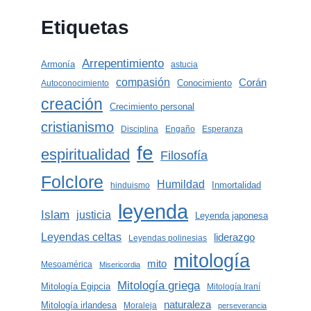
Etiquetas
Arrepentimiento
Armonía
astucia
compasión
Corán
Conocimiento
Autoconocimiento
creación
Crecimiento personal
cristianismo
Disciplina
Engaño
Esperanza
fe
espiritualidad
Filosofía
Folclore
Humildad
Inmortalidad
hinduismo
leyenda
Islam
justicia
Leyenda japonesa
Leyendas celtas
liderazgo
Leyendas polinesias
mitología
mito
Mesoamérica
Misericordia
Mitología griega
Mitología Egipcia
Mitología Iraní
naturaleza
Mitología irlandesa
Moraleja
perseverancia