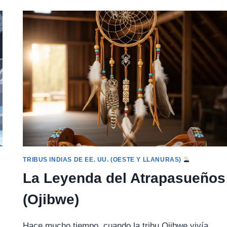
DEL
SOL
Y
LA
LUNA
(MITO
INCA)
TRIBUS INDIAS DE EE. UU. (OESTE Y LLANURAS)
La Leyenda del Atrapasueños
(Ojibwe)
Hace mucho tiempo, cuando la tribu Ojibwe vivía