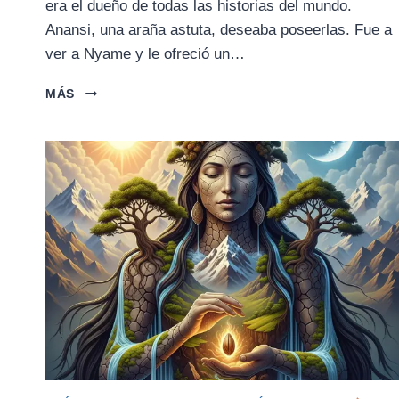
era el dueño de todas las historias del mundo.
Anansi, una araña astuta, deseaba poseerlas. Fue a
ver a Nyame y le ofreció un…
ANANSI
MÁS
LA
ARAÑA
(AKAN,
GHANA
Y
ÁFRICA
OCCIDENTAL)