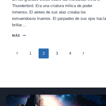
Thunderbird. Era una criatura mítica de poder
inmenso. El aleteo de sus alas creaba los
estruendosos truenos. El parpadeo de sus ojos hací
brillar…
LA
MÁS
LEYENDA
DEL
THUNDERBIRD
Navegación
Página
Siguiente
1
2
3
4
(NATIVOS
AMERICANOS)
de
anterior
página
página