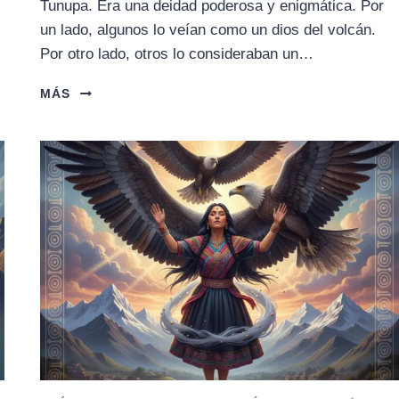
Tunupa. Era una deidad poderosa y enigmática. Por
un lado, algunos lo veían como un dios del volcán.
Por otro lado, otros lo consideraban un…
LA
MÁS
LEYENDA
DE
TUNUPA
(DIOS
DEL
VOLCÁN)