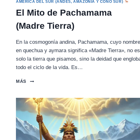
AMÉRICA DEL SUR (ANDES, AMAZONÍA Y CONO SUR)
El Mito de Pachamama
(Madre Tierra)
En la cosmogonía andina, Pachamama, cuyo nombr
en quechua y aymara significa «Madre Tierra», no es
solo la tierra que pisamos, sino la deidad que englob
todo el ciclo de la vida. Es…
EL
MÁS
MITO
DE
PACHAMAMA
(MADRE
TIERRA)