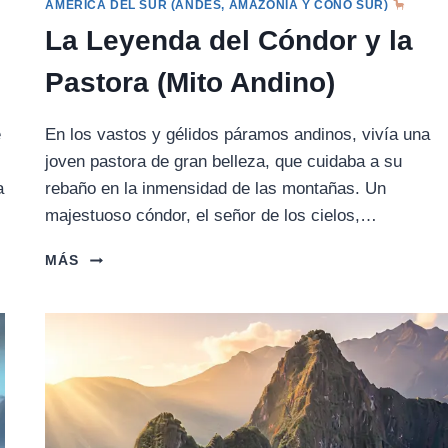
AMÉRICA DEL SUR (ANDES, AMAZONÍA Y CONO SUR)
La Leyenda del Cóndor y la
Pastora (Mito Andino)
e
En los vastos y gélidos páramos andinos, vivía una
joven pastora de gran belleza, que cuidaba a su
a
rebaño en la inmensidad de las montañas. Un
majestuoso cóndor, el señor de los cielos,…
LA
MÁS
LEYENDA
DEL
CÓNDOR
Y
LA
PASTORA
(MITO
ANDINO)