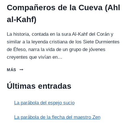
Compañeros de la Cueva (Ahl
al-Kahf)
La historia, contada en la sura Al-Kahf del Corán y
similar a la leyenda cristiana de los Siete Durmientes
de Éfeso, narra la vida de un grupo de jóvenes
creyentes que vivían en…
LA
MÁS
LEYENDA
DE
Últimas entradas
LOS
COMPAÑEROS
DE
La parábola del espejo sucio
LA
CUEVA
(AHL
La parábola de la flecha del maestro Zen
AL-