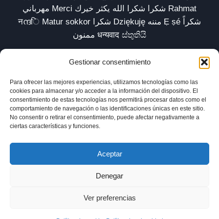
مهرباني Merci شكرا شكرا الله يكثر خيرك Rahmat
नന്ദि Matur sokkor شكرا Dziękuję مننه Ẹ ṣé شكراً
ممنون धन्यवाद ස්තුතියි
Gestionar consentimiento
Para ofrecer las mejores experiencias, utilizamos tecnologías como las
Inicio
Biblioteca
Parábolas TV
Comunidad
cookies para almacenar y/o acceder a la información del dispositivo. El
consentimiento de estas tecnologías nos permitirá procesar datos como el
Esencia
Blog
Política de privacidad
comportamiento de navegación o las identificaciones únicas en este sitio.
No consentir o retirar el consentimiento, puede afectar negativamente a
Aviso legal
Política de cookies (UE)
ciertas características y funciones.
Aceptar
Denegar
Ver preferencias
© 2025 xavilardell_parabolas.net