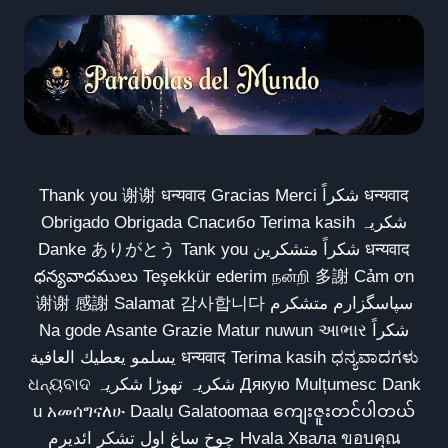
Thank you 谢谢 धन्यवाद Gracias Merci شكراً धन्यवाद
Obrigado Obrigada Спасибо Terima kasih شکریہ
Danke ありがとう Tank you شكراً متشكرين धन्यवाद
ధన్యవాదములు Teşekkür ederim நன்றி 多謝 Cảm ơn
谢谢 感謝 Salamat 감사합니다 سپاسگزارم متشکرم
Na gode Asante Grazie Matur nuwun આભાર شكراً
يسلمو يعطيك العافية धन्यवाद Terima kasih ಧನ್ಯವಾದಗಳು
ଧନ୍ୟବାଦ شکریہ تھوڑا شکریہ Дякую Mulțumesc Dank
u አመሰግናለሁ Daalụ Galatoomaa ကျေးဇူးတင်ပါတယ်
چوخ ساغ اول تشکر ائدیرم Hvala Хвала ขอบคุณ