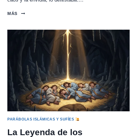
EL
MÁS
MITO
DE
OSIRIS
(MUERTE
Y
RESURRECCIÓN)
PARÁBOLAS ISLÁMICAS Y SUFÍES
La Leyenda de los