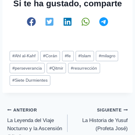
Si te ha gustado, comparte
Etiquetas
#
Ahl al-Kahf
#
Corán
#
fe
#
Islam
#
milagro
de
#
perseverancia
#
Qitmir
#
resurrección
la
entrada:
#
Siete Durmientes
Navegación
ANTERIOR
SIGUIENTE
La Leyenda del Viaje
La Historia de Yusuf
de
Nocturno y la Ascensión
(Profeta José)