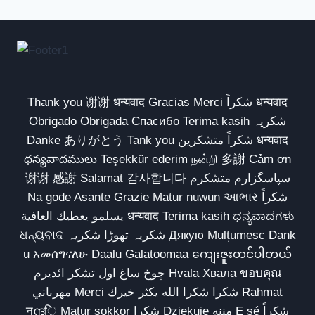
Thank you 谢谢 धन्यवाद Gracias Merci شكراً धन्यवाद
Obrigado Obrigada Спасибо Terima kasih شکریہ
Danke ありがとう Tank you شكراً متشكرين धन्यवाद
ధన్యవాదములు Teşekkür ederim நன்றி 多謝 Cảm ơn
谢谢 感謝 Salamat 감사합니다 سپاسگزارم متشکرم
Na gode Asante Grazie Matur nuwun આભાર شكراً
يسلمو يعطيك العافية धन्यवाद Terima kasih ಧನ್ಯವಾದಗಳು
ଧନ୍ୟବାଦ شکریہ تھوڑا شکریہ Дякую Mulțumesc Dank
u አመሰግናለሁ Daalụ Galatoomaa ကျေးဇူးတင်ပါတယ်
چوخ ساغ اول تشکر ائدیرم Hvala Хвала ขอบคุณ
مهرباني Merci شكرا شكرا الله يكثر خيرك Rahmat
नന്ദि Matur sokkor شكرا Dziękuję مننه Ẹ ṣé شكراً