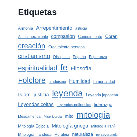
Etiquetas
Arrepentimiento
Armonía
astucia
compasión
Corán
Conocimiento
Autoconocimiento
creación
Crecimiento personal
cristianismo
Disciplina
Engaño
Esperanza
fe
espiritualidad
Filosofía
Folclore
Humildad
Inmortalidad
hinduismo
leyenda
Islam
justicia
Leyenda japonesa
Leyendas celtas
liderazgo
Leyendas polinesias
mitología
mito
Mesoamérica
Misericordia
Mitología griega
Mitología Egipcia
Mitología Iraní
naturaleza
Mitología irlandesa
Moraleja
perseverancia