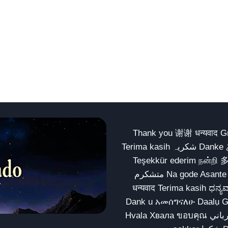
Thank you 谢谢 धन्यवाद Gracias Merci شكراً धन्यवाद
Terima kasih شکریہ Danke ありがとう Tank you شكراً متشكرين धन्यवाद ధన్యవాదములు
Teşekkür ederim நன்றி 
متشکرم Na gode Asante Grazie Matur nuwun આભાર شكراً يسلمو يعطيك العافية
धन्यवाद Terima kasih ಧನ್ಯವಾದಗಳು ଧନ୍ୟବାଦ کریہ
Dank u አመሰግናለሁ Daalụ Galatoomaa က
Hvala Хвала ขอบคุณ مهرباني Merci شكرا شكرا الله يكثر خيرك Rahmat नന്ദि Matur