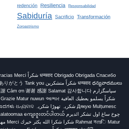
Resiliencia
redención
Responsabilidad
Sabiduría
Transformación
Sacrificio
Zoroastrismo
 Obrigado Obrigada Спасибо
多謝 Cảm ơn 谢谢 感謝 Salamat 감사합니다 سپاسگزارم
شکریہ تھوڑا ش Дякую Mulțumesc
ျေးဇူးတင်ပါတယ် چوخ ساغ اول تشکر ائدیرم