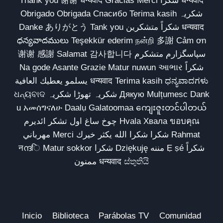
Thank you 谢谢 धन्यवाद Gracias Merci شكراً धन्यवाद
Obrigado Obrigada Спасибо Terima kasih شکریہ
Danke ありがとう Tank you شكراً متشكرين धन्यवाद
ధన్యవాదములు Teşekkür ederim நன்றி 多謝 Cảm ơn
谢谢 感謝 Salamat 감사합니다 سپاسگزارم متشکرم
Na gode Asante Grazie Matur nuwun આભાર شكراً
يسلمو يعطيك العافية धन्यवाद Terima kasih ಧನ್ಯವಾದಗಳು
ଧନ୍ୟବାଦ شکریہ تھوڑا شکریہ Дякую Mulțumesc Dank
u አመሰግናለሁ Daalụ Galatoomaa ကျေးဇူးတင်ပါတယ်
چوخ ساغ اول تشکر ائدیرم Hvala Хвала ขอบคุณ
مهرباني Merci شكرا شكرا الله يكثر خيرك Rahmat
नന്ദि Matur sokkor شكرا Dziękuję مننه Ẹ ṣé شكراً
ممنون धन्यवाद ස්තුතියි
Inicio
Biblioteca
Parábolas TV
Comunidad