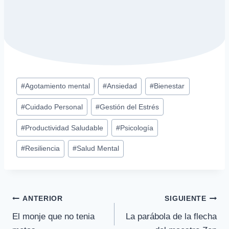
Etiquetas
#
Agotamiento mental
#
Ansiedad
#
Bienestar
de
#
Cuidado Personal
#
Gestión del Estrés
la
entrada:
#
Productividad Saludable
#
Psicología
#
Resiliencia
#
Salud Mental
Navegación
ANTERIOR
SIGUIENTE
El monje que no tenia
La parábola de la flecha
de