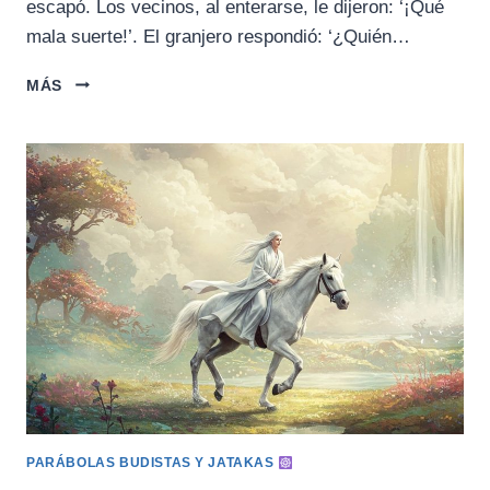
escapó. Los vecinos, al enterarse, le dijeron: ‘¡Qué
mala suerte!’. El granjero respondió: ‘¿Quién…
LA
MÁS
HISTORIA
DEL
GRANJERO
PARÁBOLAS BUDISTAS Y JATAKAS