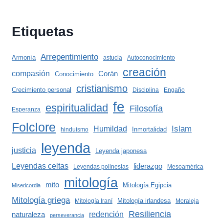
Etiquetas
Arrepentimiento
Armonía
astucia
Autoconocimiento
creación
compasión
Corán
Conocimiento
cristianismo
Crecimiento personal
Disciplina
Engaño
fe
espiritualidad
Filosofía
Esperanza
Folclore
Islam
Humildad
Inmortalidad
hinduismo
leyenda
justicia
Leyenda japonesa
Leyendas celtas
liderazgo
Leyendas polinesias
Mesoamérica
mitología
mito
Mitología Egipcia
Misericordia
Mitología griega
Mitología irlandesa
Mitología Iraní
Moraleja
Resiliencia
redención
naturaleza
perseverancia