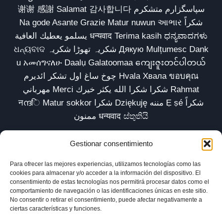
谢谢 感謝 Salamat 감사합니다 سپاسگزارم متشکرم
Na gode Asante Grazie Matur nuwun આભાર شكراً
يسلمو يعطيك العافية धन्यवाद Terima kasih ಧನ್ಯವಾದಗಳು
ଧନ୍ୟବାଦ شکریہ تھوڑا شکریہ Дякую Mulțumesc Dank
u አመሰግናለሁ Daalụ Galatoomaa ကျေးဇူးတင်ပါတယ်
چوخ ساغ اول تشکر ائدیرم Hvala Хвала ขอบคุณ
مهرباني Merci شكرا شكرا الله يكثر خيرك Rahmat
नന്ദि Matur sokkor شكرا Dziękuję مننه Ẹ ṣé شكراً
ممنون धन्यवाद ස්තුතියි
Gestionar consentimiento
Para ofrecer las mejores experiencias, utilizamos tecnologías como las
Inicio
Biblioteca
Parábolas TV
Comunidad
cookies para almacenar y/o acceder a la información del dispositivo. El
consentimiento de estas tecnologías nos permitirá procesar datos como el
Esencia
Blog
Política de privacidad
comportamiento de navegación o las identificaciones únicas en este sitio.
No consentir o retirar el consentimiento, puede afectar negativamente a
Aviso legal
Política de cookies (UE)
ciertas características y funciones.