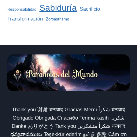
Sabiduría
Sacrificio
Responsabilidad
Transformación
Zoroastrismo
Thank you 谢谢 धन्यवाद Gracias Merci شكراً धन्यवाद
Obrigado Obrigada Спасибо Terima kasih شکریہ
Danke ありがとう Tank you شكراً متشكرين धन्यवाद
ధన్యవాదములు Teşekkür ederim நன்றி 多謝 Cảm ơn