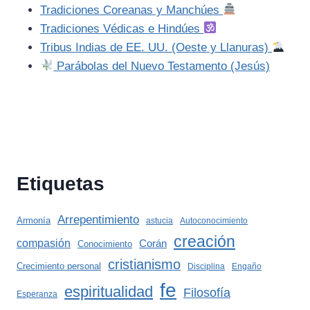
Tradiciones Coreanas y Manchúes
Tradiciones Védicas e Hindúes
Tribus Indias de EE. UU. (Oeste y Llanuras)
Parábolas del Nuevo Testamento (Jesús)
Etiquetas
Arrepentimiento
Armonía
astucia
Autoconocimiento
creación
compasión
Corán
Conocimiento
cristianismo
Crecimiento personal
Disciplina
Engaño
fe
espiritualidad
Filosofía
Esperanza