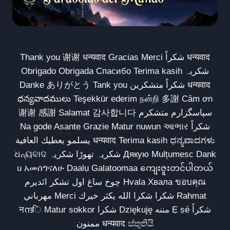
Thank you 谢谢 धन्यवाद Gracias Merci شكراً धन्यवाद
Obrigado Obrigada Спасибо Terima kasih شکریہ
Danke ありがとう Tank you شكراً متشكرين धन्यवाद
ధన్యవాదములు Teşekkür ederim நன்றி 多謝 Cảm ơn
谢谢 感謝 Salamat 감사합니다 سپاسگزارم متشکرم
Na gode Asante Grazie Matur nuwun આભાર شكراً
يسلمو يعطيك العافية धन्यवाद Terima kasih ಧನ್ಯವಾದಗಳು
ଧନ୍ୟବାଦ شکریہ تھوڑا شکریہ Дякую Mulțumesc Dank
u አመሰግናለሁ Daalụ Galatoomaa ကျေးဇူးတင်ပါတယ်
چوخ ساغ اول تشکر ائدیرم Hvala Хвала ขอบคุณ
مهرباني Merci شكرا شكرا الله يكثر خيرك Rahmat
नന്ദि Matur sokkor شكرا Dziękuję مننه Ẹ ṣé شكراً
ممنون धन्यवाद ස්තුතියි