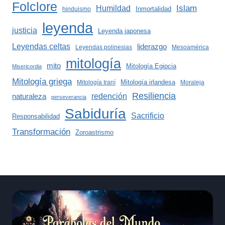
Folclore
Islam
Humildad
Inmortalidad
hinduismo
leyenda
justicia
Leyenda japonesa
Leyendas celtas
liderazgo
Leyendas polinesias
Mesoamérica
mitología
mito
Mitología Egipcia
Misericordia
Mitología griega
Mitología irlandesa
Mitología Iraní
Moraleja
Resiliencia
redención
naturaleza
perseverancia
Sabiduría
Sacrificio
Responsabilidad
Transformación
Zoroastrismo