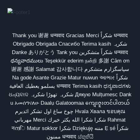
Thank you 谢谢 धन्यवाद Gracias Merci شكراً धन्यवाद
Obrigado Obrigada Спасибо Terima kasih شکریہ
Danke ありがとう Tank you شكراً متشكرين धन्यवाद
ధన్యవాదములు Teşekkür ederim நன்றி 多謝 Cảm ơn
谢谢 感謝 Salamat 감사합니다 سپاسگزارم متشکرم
Na gode Asante Grazie Matur nuwun આભાર شكراً
يسلمو يعطيك العافية धन्यवाद Terima kasih ಧನ್ಯವಾದಗಳು
ଧନ୍ୟବାଦ شکریہ تھوڑا شکریہ Дякую Mulțumesc Dank
u አመሰግናለሁ Daalụ Galatoomaa ကျေးဇူးတင်ပါတယ်
چوخ ساغ اول تشکر ائدیرم Hvala Хвала ขอบคุณ
مهرباني Merci شكرا شكرا الله يكثر خيرك Rahmat
नന്ദि Matur sokkor شكرا Dziękuję مننه Ẹ ṣé شكراً
ممنون धन्यवाद ස්තුතියි