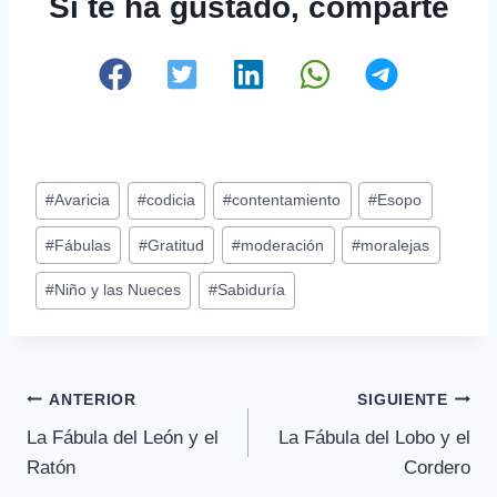
Si te ha gustado, comparte
Etiquetas
#
Avaricia
#
codicia
#
contentamiento
#
Esopo
de
#
Fábulas
#
Gratitud
#
moderación
#
moralejas
la
entrada:
#
Niño y las Nueces
#
Sabiduría
Navegación
ANTERIOR
SIGUIENTE
La Fábula del León y el
La Fábula del Lobo y el
de
Ratón
Cordero