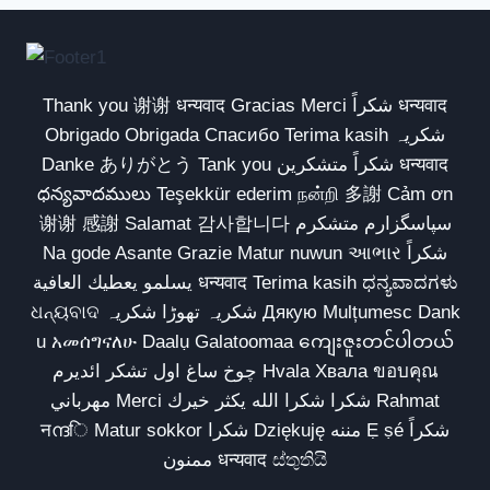
Thank you 谢谢 धन्यवाद Gracias Merci شكراً धन्यवाद
Obrigado Obrigada Спасибо Terima kasih شکریہ
Danke ありがとう Tank you شكراً متشكرين धन्यवाद
ధన్యవాదములు Teşekkür ederim நன்றி 多謝 Cảm ơn
谢谢 感謝 Salamat 감사합니다 سپاسگزارم متشکرم
Na gode Asante Grazie Matur nuwun આભાર شكراً
يسلمو يعطيك العافية धन्यवाद Terima kasih ಧನ್ಯವಾದಗಳು
ଧନ୍ୟବାଦ شکریہ تھوڑا شکریہ Дякую Mulțumesc Dank
u አመሰግናለሁ Daalụ Galatoomaa ကျေးဇူးတင်ပါတယ်
چوخ ساغ اول تشکر ائدیرم Hvala Хвала ขอบคุณ
مهرباني Merci شكرا شكرا الله يكثر خيرك Rahmat
नന്ദि Matur sokkor شكرا Dziękuję مننه Ẹ ṣé شكراً
ممنون धन्यवाद ස්තුතියි