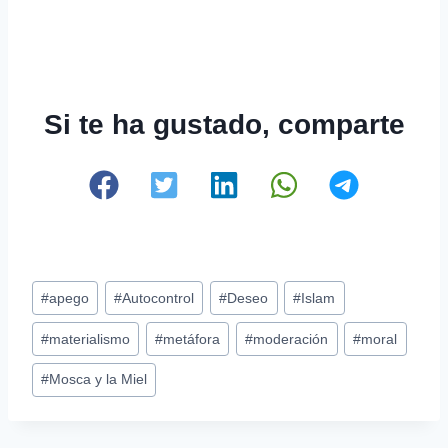
Si te ha gustado, comparte
Etiquetas
#
apego
#
Autocontrol
#
Deseo
#
Islam
de
#
materialismo
#
metáfora
#
moderación
#
moral
la
entrada:
#
Mosca y la Miel