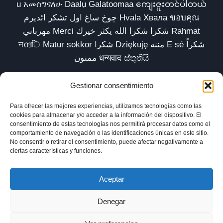
u አመሰግናለሁ Daalụ Galatoomaa ကျေးဇူးတင်ပါတယ်
چوخ ساغ اول تشکر ائدیرم Hvala Хвала ขอบคุณ
مهرباني Merci شكرا شكرا الله يكثر خيرك Rahmat
नന്ദि Matur sokkor شكرا Dziękuję مننه Ẹ ṣé شكراً
ممنون धन्यवाद ස්තුතියි
Gestionar consentimiento
Para ofrecer las mejores experiencias, utilizamos tecnologías como las
Inicio
Biblioteca
Parábolas TV
Comunidad
cookies para almacenar y/o acceder a la información del dispositivo. El
consentimiento de estas tecnologías nos permitirá procesar datos como el
Esencia
Blog
Política de privacidad
comportamiento de navegación o las identificaciones únicas en este sitio.
No consentir o retirar el consentimiento, puede afectar negativamente a
Aviso legal
Política de cookies (UE)
ciertas características y funciones.
Aceptar
Denegar