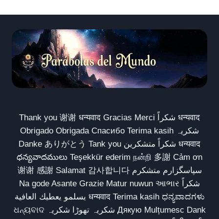
Thank you 谢谢 धन्यवाद Gracias Merci شكراً धन्यवाद
Obrigado Obrigada Спасибо Terima kasih شکریہ
Danke ありがとう Tank you شكراً متشكرين धन्यवाद
ధన్యవాదములు Teşekkür ederim நன்றி 多謝 Cảm ơn
谢谢 感謝 Salamat 감사합니다 سپاسگزارم متشکرم
Na gode Asante Grazie Matur nuwun આભાર شكراً
يسلمو يعطيك العافية धन्यवाद Terima kasih ಧನ್ಯವಾದಗಳು
ଧନ୍ୟବାଦ شکریہ تھوڑا شکریہ Дякую Mulțumesc Dank