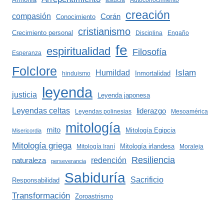
astucia
Autoconocimiento
creación
compasión
Corán
Conocimiento
cristianismo
Crecimiento personal
Disciplina
Engaño
fe
espiritualidad
Filosofía
Esperanza
Folclore
Islam
Humildad
Inmortalidad
hinduismo
leyenda
justicia
Leyenda japonesa
Leyendas celtas
liderazgo
Leyendas polinesias
Mesoamérica
mitología
mito
Mitología Egipcia
Misericordia
Mitología griega
Mitología irlandesa
Mitología Iraní
Moraleja
Resiliencia
redención
naturaleza
perseverancia
Sabiduría
Sacrificio
Responsabilidad
Transformación
Zoroastrismo