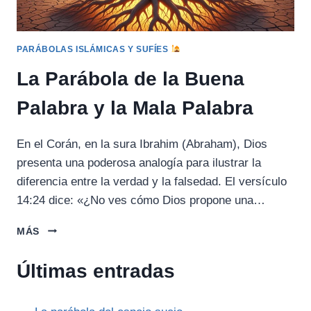
PARÁBOLAS ISLÁMICAS Y SUFÍES
La Parábola de la Buena
Palabra y la Mala Palabra
En el Corán, en la sura Ibrahim (Abraham), Dios
presenta una poderosa analogía para ilustrar la
diferencia entre la verdad y la falsedad. El versículo
14:24 dice: «¿No ves cómo Dios propone una…
LA
MÁS
PARÁBOLA
DE
Últimas entradas
LA
BUENA
PALABRA