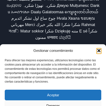
ଧନ୍ୟବାଦ شکریہ تھوڑا شکریہ Дякую Mulțumesc Dank
u አመሰግናለሁ Daalụ Galatoomaa ကျေးဇူးတင်ပါတယ်
چوخ ساغ اول تشکر ائدیرم Hvala Хвала ขอบคุณ
مهرباني Merci شكرا شكرا الله يكثر خيرك Rahmat
नന്ദि Matur sokkor شكرا Dziękuję مننه Ẹ ṣé شكراً
ممنون धन्यवाद ස්තුතියි
Gestionar consentimiento
Para ofrecer las mejores experiencias, utilizamos tecnologías como las
Inicio
Biblioteca
Parábolas TV
Comunidad
cookies para almacenar y/o acceder a la información del dispositivo. El
consentimiento de estas tecnologías nos permitirá procesar datos como el
Esencia
Blog
Política de privacidad
comportamiento de navegación o las identificaciones únicas en este sitio.
No consentir o retirar el consentimiento, puede afectar negativamente a
Aviso legal
Política de cookies (UE)
ciertas características y funciones.
Aceptar
Denegar