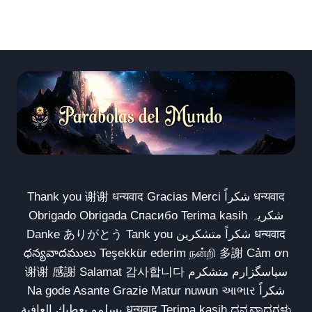
Thank you 谢谢 धन्यवाद Gracias Merci شكراً धन्यवाद
Obrigado Obrigada Спасибо Terima kasih شکریہ
Danke ありがとう Tank you شكراً متشكرين धन्यवाद
ధన్యవాదములు Teşekkür ederim நன்றி 多謝 Cảm ơn
谢谢 感謝 Salamat 감사합니다 سپاسگزارم متشکرم
Na gode Asante Grazie Matur nuwun આભાર شكراً
يسلمو يعطيك العافية धन्यवाद Terima kasih ಧನ್ಯವಾದಗಳು