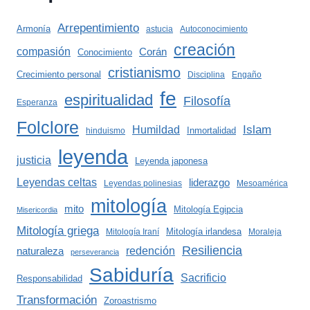
Arrepentimiento
Armonía
astucia
Autoconocimiento
creación
compasión
Corán
Conocimiento
cristianismo
Crecimiento personal
Disciplina
Engaño
fe
espiritualidad
Filosofía
Esperanza
Folclore
Islam
Humildad
Inmortalidad
hinduismo
leyenda
justicia
Leyenda japonesa
Leyendas celtas
liderazgo
Leyendas polinesias
Mesoamérica
mitología
mito
Mitología Egipcia
Misericordia
Mitología griega
Mitología irlandesa
Mitología Iraní
Moraleja
Resiliencia
redención
naturaleza
perseverancia
Sabiduría
Sacrificio
Responsabilidad
Transformación
Zoroastrismo