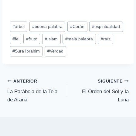
Etiquetas
#
árbol
#
buena palabra
#
Corán
#
espiritualidad
de
#
fe
#
fruto
#
Islam
#
mala palabra
#
raíz
la
entrada:
#
Sura Ibrahim
#
Verdad
Navegación
ANTERIOR
SIGUIENTE
La Parábola de la Tela
El Orden del Sol y la
de
de Araña
Luna
entradas