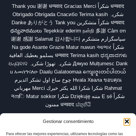
Thank you 谢谢 धन्यवाद Gracias Merci شكراً धन्यवाद
Obrigado Obrigada Спасибо Terima kasih شکریہ
Danke ありがとう Tank you شكراً متشكرين धन्यवाद
ధన్యవాదములు Teşekkür ederim நன்றி 多謝 Cảm ơn
谢谢 感謝 Salamat 감사합니다 سپاسگزارم متشکرم
Na gode Asante Grazie Matur nuwun આભાર شكراً
يسلمو يعطيك العافية धन्यवाद Terima kasih ಧನ್ಯವಾದಗಳು
ଧନ୍ୟବାଦ شکریہ تھوڑا شکریہ Дякую Mulțumesc Dank
u አመሰግናለሁ Daalụ Galatoomaa ကျေးဇူးတင်ပါတယ်
چوخ ساغ اول تشکر ائدیرم Hvala Хвала ขอบคุณ
مهرباني Merci شكرا شكرا الله يكثر خيرك Rahmat
नന്ദि Matur sokkor شكرا Dziękuję مننه Ẹ ṣé شكراً
ممنون धन्यवाद ස්තුතියි
Gestionar consentimiento
Para ofrecer las mejores experiencias, utilizamos tecnologías como las