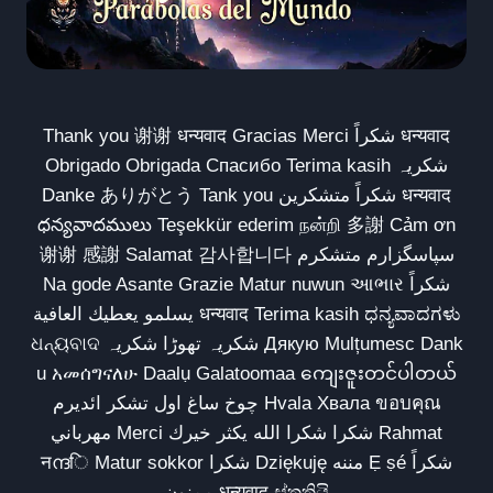
Thank you 谢谢 धन्यवाद Gracias Merci شكراً धन्यवाद
Obrigado Obrigada Спасибо Terima kasih شکریہ
Danke ありがとう Tank you شكراً متشكرين धन्यवाद
ధన్యవాదములు Teşekkür ederim நன்றி 多謝 Cảm ơn
谢谢 感謝 Salamat 감사합니다 سپاسگزارم متشکرم
Na gode Asante Grazie Matur nuwun આભાર شكراً
يسلمو يعطيك العافية धन्यवाद Terima kasih ಧನ್ಯವಾದಗಳು
ଧନ୍ୟବାଦ شکریہ تھوڑا شکریہ Дякую Mulțumesc Dank
u አመሰግናለሁ Daalụ Galatoomaa ကျေးဇူးတင်ပါတယ်
چوخ ساغ اول تشکر ائدیرم Hvala Хвала ขอบคุณ
مهرباني Merci شكرا شكرا الله يكثر خيرك Rahmat
नന്ദि Matur sokkor شكرا Dziękuję مننه Ẹ ṣé شكراً
ممنون धन्यवाद ස්තුතියි