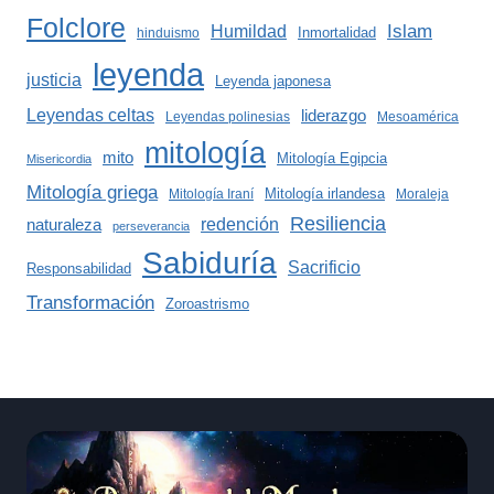
Folclore
Islam
Humildad
Inmortalidad
hinduismo
leyenda
justicia
Leyenda japonesa
Leyendas celtas
liderazgo
Leyendas polinesias
Mesoamérica
mitología
mito
Mitología Egipcia
Misericordia
Mitología griega
Mitología irlandesa
Mitología Iraní
Moraleja
Resiliencia
redención
naturaleza
perseverancia
Sabiduría
Sacrificio
Responsabilidad
Transformación
Zoroastrismo