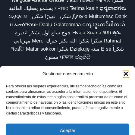
Thank you 谢谢 धन्यवाद Gracias Merci شكراً धन्यवाद
Obrigado Obrigada Спасибо Terima kasih شکریہ
Danke ありがとう Tank you شكراً متشكرين धन्यवाद
Gestionar consentimiento
ధన్యవాదములు Teşekkür ederim நன்றி 多謝 Cảm ơn
谢谢 感謝 Salamat 감사합니다 سپاسگزارم متشکرم
Para ofrecer las mejores experiencias, utilizamos tecnologías como las
Na gode Asante Grazie Matur nuwun આભાર شكراً
cookies para almacenar y/o acceder a la información del dispositivo. El
consentimiento de estas tecnologías nos permitirá procesar datos como el
يسلمو يعطيك العافية धन्यवाद Terima kasih ಧನ್ಯವಾದಗಳು
comportamiento de navegación o las identificaciones únicas en este sitio.
ଧନ୍ୟବାଦ شکریہ تھوڑا شکریہ Дякую Mulțumesc Dank
No consentir o retirar el consentimiento, puede afectar negativamente a
ciertas características y funciones.
u አመሰግናለሁ Daalụ Galatoomaa ကျေးဇူးတင်ပါတယ်
چوخ ساغ اول تشکر ائدیرم Hvala Хвала ขอบคุณ
Aceptar
مهرباني Merci شكرا شكرا الله يكثر خيرك Rahmat