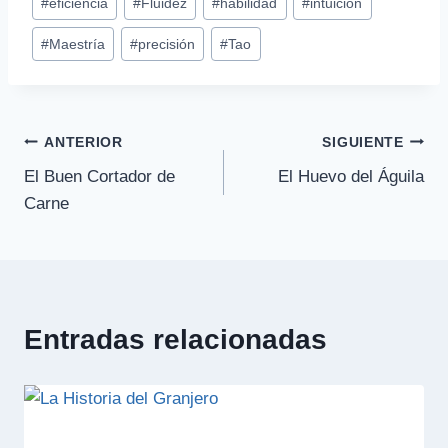
Si te ha gustado, comparte
Etiquetas
#
Adaptabilidad
#
Armonía
#
Conocimiento
de
#
eficiencia
#
Fluidez
#
habilidad
#
intuición
la
entrada:
#
Maestría
#
precisión
#
Tao
Navegación
ANTERIOR
SIGUIENTE