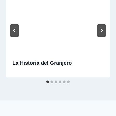
El Buen Cortador de
El Huevo del Águila
de
Carne
entradas
Entradas relacionadas