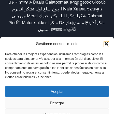
u አመሰግናለሁ Daalụ Galatoomaa ကျေးဇူးတင်ပါတယ်
چوخ ساغ اول تشکر ائدیرم Hvala Хвала ขอบคุณ
مهرباني Merci شكرا شكرا الله يكثر خيرك Rahmat
नന്ദि Matur sokkor شكرا Dziękuję مننه Ẹ ṣé شكراً
ممنون धन्यवाद ස්තුතියි
Gestionar consentimiento
Para ofrecer las mejores experiencias, utilizamos tecnologías como las
Inicio
Biblioteca
Parábolas TV
Comunidad
cookies para almacenar y/o acceder a la información del dispositivo. El
consentimiento de estas tecnologías nos permitirá procesar datos como el
Esencia
Blog
Política de privacidad
comportamiento de navegación o las identificaciones únicas en este sitio.
No consentir o retirar el consentimiento, puede afectar negativamente a
Aviso legal
Política de cookies (UE)
ciertas características y funciones.
Aceptar
Denegar