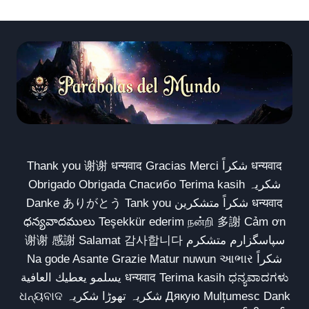
Thank you 谢谢 धन्यवाद Gracias Merci شكراً धन्यवाद
Obrigado Obrigada Спасибо Terima kasih شکریہ
Danke ありがとう Tank you شكراً متشكرين धन्यवाद
ధన్యవాదములు Teşekkür ederim நன்றி 多謝 Cảm ơn
谢谢 感謝 Salamat 감사합니다 سپاسگزارم متشکرم
Na gode Asante Grazie Matur nuwun આભાર شكراً
يسلمو يعطيك العافية धन्यवाद Terima kasih ಧನ್ಯವಾದಗಳು
ଧନ୍ୟବାଦ شکریہ تھوڑا شکریہ Дякую Mulțumesc Dank