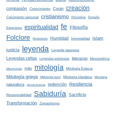
astucia
Autoconocimiento
creación
compasión
Corán
Conocimiento
cristianismo
Crecimiento personal
Disciplina
Engaño
fe
espiritualidad
Filosofía
Esperanza
Folclore
Islam
Humildad
Inmortalidad
hinduismo
leyenda
justicia
Leyenda japonesa
Leyendas celtas
liderazgo
Leyendas polinesias
Mesoamérica
mitología
mito
Mitología Egipcia
Misericordia
Mitología griega
Mitología irlandesa
Mitología Iraní
Moraleja
Resiliencia
redención
naturaleza
perseverancia
Sabiduría
Sacrificio
Responsabilidad
Transformación
Zoroastrismo