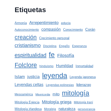
Etiquetas
Arrepentimiento
Armonía
astucia
compasión
Corán
Conocimiento
Autoconocimiento
creación
Crecimiento personal
cristianismo
Disciplina
Engaño
Esperanza
fe
espiritualidad
Filosofía
Folclore
Humildad
Inmortalidad
hinduismo
leyenda
Islam
justicia
Leyenda japonesa
Leyendas celtas
liderazgo
Leyendas polinesias
mitología
mito
Mesoamérica
Misericordia
Mitología griega
Mitología Egipcia
Mitología Iraní
naturaleza
Mitología irlandesa
Moraleja
perseverancia