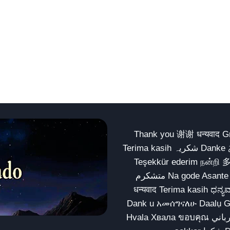
Thank you 谢谢 धन्यवाद Gracias Merci شكراً धन्यवाद
Terima kasih شکریہ Danke ありがとう Tank you شكراً متشكرين धन्यवाद ధన్యవాదములు
Teşekkür ederim நன்றி 
متشکرم Na gode Asante Grazie Matur nuwun આભાર شكراً يسلمو يعطيك العافية
धन्यवाद Terima kasih ಧನ್ಯವಾದಗಳು ଧନ୍ୟବାଦ کریہ
Dank u አመሰግናለሁ Daalụ Galatoomaa က
Hvala Хвала ขอบคุณ مهرباني Merci شكرا شكرا الله يكثر خيرك Rahmat नന്ദि Matur