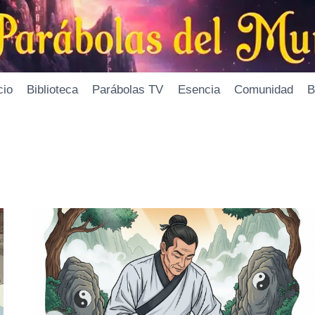
cio
Biblioteca
Parábolas TV
Esencia
Comunidad
B