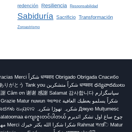
Resiliencia
redención
Responsabilidad
Sabiduría
Transformación
Sacrificio
Zoroastrismo
 Obrigado Obrigada Спасибо
多謝 Cảm ơn 谢谢 感謝 Salamat 감사합니다 سپاسگزارم
شکریہ تھوڑا ش Дякую Mulțumesc
ျေးဇူးတင်ပါတယ် چوخ ساغ اول تشکر ائدیرم