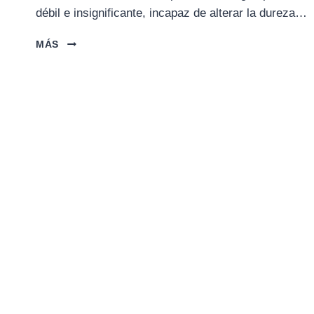
débil e insignificante, incapaz de alterar la dureza…
EL
MÁS
AGUA
QUE
SUPERA
LA
ROCA