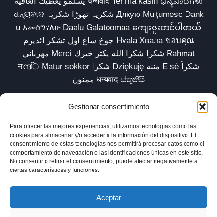
يسلمو يعطيك العافية धन्यवाद Terima kasih ಧನ್ಯವಾದಗಳು
ଧନ୍ୟବାଦ شکریہ تھوڑا شکریہ Дякую Mulțumesc Dank
u አመሰግናለሁ Daalụ Galatoomaa ကျေးဇူးတင်ပါတယ်
چوخ ساغ اول تشکر ائدیرم Hvala Хвала ขอบคุณ
مهرباني Merci شكرا شكرا الله يكثر خيرك Rahmat
नന്ദि Matur sokkor شكرا Dziękuję مننه Ẹ ṣé شكراً
ممنون धन्यवाद ස්තුතියි
Gestionar consentimiento
Para ofrecer las mejores experiencias, utilizamos tecnologías como las
Inicio
Biblioteca
Parábolas TV
Comunidad
cookies para almacenar y/o acceder a la información del dispositivo. El
consentimiento de estas tecnologías nos permitirá procesar datos como el
Esencia
Blog
Política de privacidad
comportamiento de navegación o las identificaciones únicas en este sitio.
No consentir o retirar el consentimiento, puede afectar negativamente a
Aviso legal
Política de cookies (UE)
ciertas características y funciones.
Aceptar