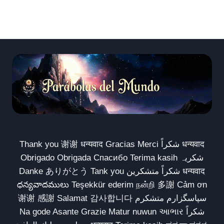
Thank you 谢谢 धन्यवाद Gracias Merci شكراً धन्यवाद
Obrigado Obrigada Спасибо Terima kasih شکریہ
Danke ありがとう Tank you شكراً متشكرين धन्यवाद
ధన్యవాదములు Teşekkür ederim நன்றி 多謝 Cảm ơn
谢谢 感謝 Salamat 감사합니다 سپاسگزارم متشکرم
Na gode Asante Grazie Matur nuwun આભાર شكراً