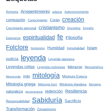
Arrepentimiento
Armonía
astucia
Autoconocimiento
creación
compasión
Corán
Conocimiento
cristianismo
Crecimiento personal
Disciplina
Engaño
fe
espiritualidad
Filosofía
Esperanza
Folclore
Islam
Humildad
Inmortalidad
hinduismo
leyenda
justicia
Leyenda japonesa
Leyendas celtas
liderazgo
Leyendas polinesias
Mesoamérica
mitología
mito
Mitología Egipcia
Misericordia
Mitología griega
Mitología irlandesa
Mitología Iraní
Moraleja
Resiliencia
redención
naturaleza
perseverancia
Sabiduría
Sacrificio
Responsabilidad
Transformación
Zoroastrismo