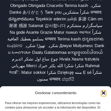
Obrigado Obrigada Спасибо Terima kasih شکریہ
Danke ありがとう Tank you شكراً متشكرين धन्यवाद
ధన్యవాదములు Teşekkür ederim நன்றி 多謝 Cảm ơn
谢谢 感謝 Salamat 감사합니다 سپاسگزارم متشکرم
Na gode Asante Grazie Matur nuwun આભાર شكراً
يسلمو يعطيك العافية धन्यवाद Terima kasih ಧನ್ಯವಾದಗಳು
ଧନ୍ୟବାଦ شکریہ تھوڑا شکریہ Дякую Mulțumesc Dank
u አመሰግናለሁ Daalụ Galatoomaa ကျေးဇူးတင်ပါတယ်
چوخ ساغ اول تشکر ائدیرم Hvala Хвала ขอบคุณ
مهرباني Merci شكرا شكرا الله يكثر خيرك Rahmat
नന്ദि Matur sokkor شكرا Dziękuję مننه Ẹ ṣé شكراً
ممنون धन्यवाद ස්තුතියි
Gestionar consentimiento
Para ofrecer las mejores experiencias, utilizamos tecnologías como las
Inicio
Biblioteca
Parábolas TV
Comunidad
cookies para almacenar y/o acceder a la información del dispositivo. El