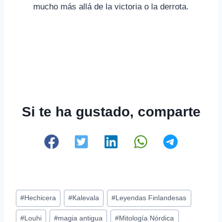
mucho más allá de la victoria o la derrota.
Si te ha gustado, comparte
Etiquetas
#
Hechicera
#
Kalevala
#
Leyendas Finlandesas
de
#
Louhi
#
magia antigua
#
Mitología Nórdica
la