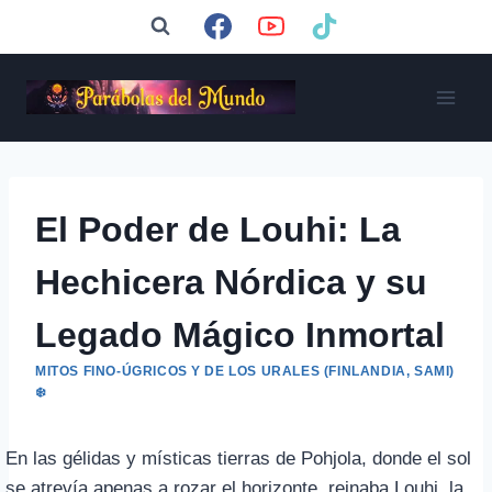
Saltar
al
contenido
El Poder de Louhi: La
Hechicera Nórdica y su
Legado Mágico Inmortal
MITOS FINO-ÚGRICOS Y DE LOS URALES (FINLANDIA, SAMI)
❄️
En las gélidas y místicas tierras de Pohjola, donde el sol
se atrevía apenas a rozar el horizonte, reinaba Louhi, la