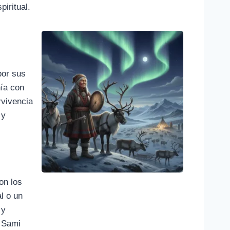
piritual.
por sus
nía con
rvivencia
 y
on los
l o un
 y
a Sami