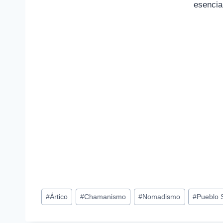
esencia
Etiquetas
#
Ártico
#
Chamanismo
#
Nomadismo
#
Pueblo 
de
la