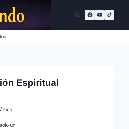
log
ón Espiritual
ártico
l
solo un