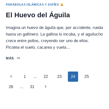
PARÁBOLAS ISLÁMICAS Y SUFÍES
El Huevo del Águila
Imagina un huevo de águila que, por accidente, rueda
hasta un gallinero. La gallina lo incuba, y el aguilucho
crece entre pollos, creyendo ser uno de ellos.
Picotea el suelo, cacarea y vuela…
EL
MÁS
HUEVO
DEL
ÁGUILA
Navegación
Página
1
…
22
23
24
25
de
anterior
Siguiente
26
…
31
página
página