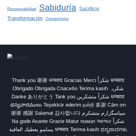
Sabiduría
Sacrificio
Responsabilidad
Transformación
Zoroastrismo
Thank you 谢谢 धन्यवाद Gracias Merci شكراً धन्यवाद
Obrigado Obrigada Спасибо Terima kasih شکریہ
Danke ありがとう Tank you شكراً متشكرين धन्यवाद
ధన్యవాదములు Teşekkür ederim நன்றி 多謝 Cảm ơn
谢谢 感謝 Salamat 감사합니다 سپاسگزارم متشکرم
Na gode Asante Grazie Matur nuwun આભાર شكراً
يسلمو يعطيك العافية धन्यवाद Terima kasih ಧನ್ಯವಾದಗಳು