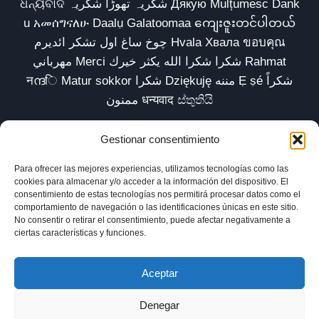
ଧନ୍ୟବାଦ شکریہ تھوڑا شکریہ Дякую Mulțumesc Dank
u አመሰግናለሁ Daalụ Galatoomaa ကျေးဇူးတင်ပါတယ်
چوخ ساغ اول تشکر ائدیرم Hvala Хвала ขอบคุณ
مهرباني Merci شكرا شكرا الله يكثر خيرك Rahmat
नന്ദि Matur sokkor شكرا Dziękuję مننه Ẹ ṣé شكراً
ممنون धन्यवाद ස්තුතියි
Gestionar consentimiento
Para ofrecer las mejores experiencias, utilizamos tecnologías como las
Inicio
Biblioteca
Parábolas TV
Comunidad
cookies para almacenar y/o acceder a la información del dispositivo. El
consentimiento de estas tecnologías nos permitirá procesar datos como el
Esencia
Blog
Política de privacidad
comportamiento de navegación o las identificaciones únicas en este sitio.
No consentir o retirar el consentimiento, puede afectar negativamente a
Aviso legal
Política de cookies (UE)
ciertas características y funciones.
Aceptar
Denegar