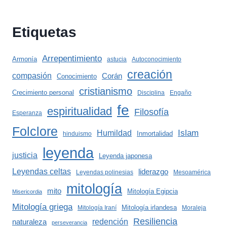
Etiquetas
Arrepentimiento
Armonía
astucia
Autoconocimiento
creación
compasión
Corán
Conocimiento
cristianismo
Crecimiento personal
Disciplina
Engaño
fe
espiritualidad
Filosofía
Esperanza
Folclore
Islam
Humildad
Inmortalidad
hinduismo
leyenda
justicia
Leyenda japonesa
Leyendas celtas
liderazgo
Leyendas polinesias
Mesoamérica
mitología
mito
Mitología Egipcia
Misericordia
Mitología griega
Mitología irlandesa
Mitología Iraní
Moraleja
Resiliencia
redención
naturaleza
perseverancia