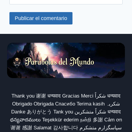
Thank you 谢谢 धन्यवाद Gracias Merci شكراً धन्यवाद
Obrigado Obrigada Спасибо Terima kasih شکریہ
Danke ありがとう Tank you شكراً متشكرين धन्यवाद
ధన్యవాదములు Teşekkür ederim நன்றி 多謝 Cảm ơn
谢谢 感謝 Salamat 감사합니다 سپاسگزارم متشکرم