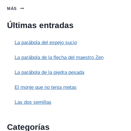
EL
MÁS
AGUA
QUE
Últimas entradas
SUPERA
LA
ROCA
La parábola del espejo sucio
La parábola de la flecha del maestro Zen
La parábola de la piedra pesada
El monje que no tenia metas
Las dos semillas
Categorías