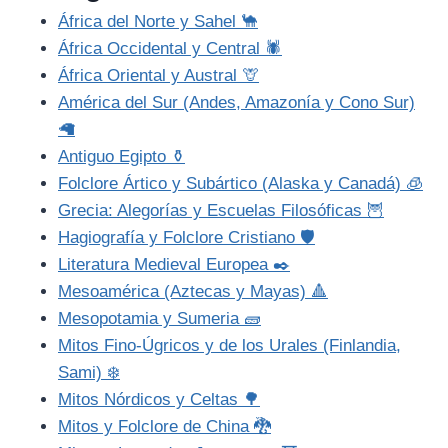
África del Norte y Sahel 🐪
África Occidental y Central 🕷️
África Oriental y Austral 🦒
América del Sur (Andes, Amazonía y Cono Sur)
🦙
Antiguo Egipto ⚱️
Folclore Ártico y Subártico (Alaska y Canadá) 🧊
Grecia: Alegorías y Escuelas Filosóficas 🦉
Hagiografía y Folclore Cristiano 🛡️
Literatura Medieval Europea ✒️
Mesoamérica (Aztecas y Mayas) 🔺
Mesopotamia y Sumeria 🧱
Mitos Fino-Úgricos y de los Urales (Finlandia,
Sami) ❄️
Mitos Nórdicos y Celtas 🌳
Mitos y Folclore de China 🐉