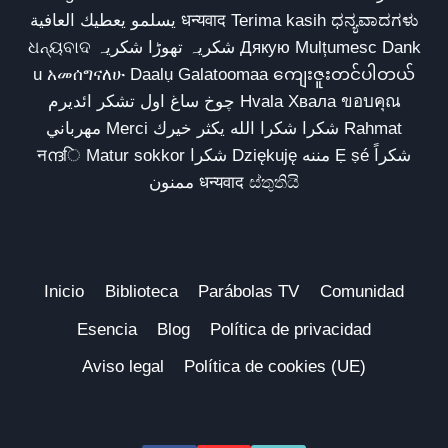
يسلمو يعطيك العافية धन्यवाद Terima kasih ಧನ್ಯವಾದಗಳು
ଧନ୍ୟବାଦ شکریہ تھوڑا شکریہ Дякую Mulțumesc Dank
u አመሰግናለሁ Daalụ Galatoomaa ကျေးဇူးတင်ပါတယ်
چوخ ساغ اول تشکر ائدیرم Hvala Хвала ขอบคุณ
مهرباني Merci شكرا شكرا الله يكثر خيرك Rahmat
नന്ദि Matur sokkor شكرا Dziękuję مننه Ẹ ṣé شكراً
ممنون धन्यवाद ස්තුතියි
Inicio
Biblioteca
Parábolas TV
Comunidad
Esencia
Blog
Política de privacidad
Aviso legal
Política de cookies (UE)