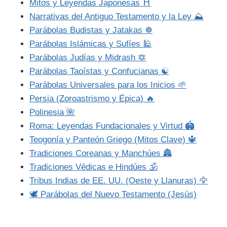
Mitos y Leyendas Japonesas ⛩️
Narrativas del Antiguo Testamento y la Ley ⛰️
Parábolas Budistas y Jatakas ☸️
Parábolas Islámicas y Sufíes 🕌
Parábolas Judías y Midrash 🔯
Parábolas Taoístas y Confucianas ☯️
Parábolas Universales para los Inicios 🌱
Persia (Zoroastrismo y Épica) 🔥
Polinesia 🌺
Roma: Leyendas Fundacionales y Virtud 🏟️
Teogonía y Panteón Griego (Mitos Clave) 🔱
Tradiciones Coreanas y Manchúes 🏯
Tradiciones Védicas e Hindúes 🕉️
Tribus Indias de EE. UU. (Oeste y Llanuras) 🦅
🕊️ Parábolas del Nuevo Testamento (Jesús)