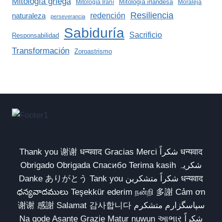
Mitología griega
Mitología irlandesa
Mitología Iraní
Moraleja
Resiliencia
redención
naturaleza
perseverancia
Sabiduría
Sacrificio
Responsabilidad
Transformación
Zoroastrismo
Thank you 谢谢 धन्यवाद Gracias Merci شكراً धन्यवाद
Obrigado Obrigada Спасибо Terima kasih شکریہ
Danke ありがとう Tank you شكراً متشكرين धन्यवाद
ధన్యవాదములు Teşekkür ederim நன்றி 多謝 Cảm ơn
谢谢 感謝 Salamat 감사합니다 سپاسگزارم متشکرم
Na gode Asante Grazie Matur nuwun આભાર شكراً