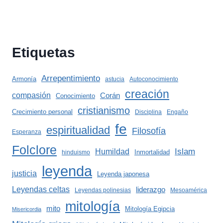
Etiquetas
Arrepentimiento
Armonía
astucia
Autoconocimiento
creación
compasión
Corán
Conocimiento
cristianismo
Crecimiento personal
Disciplina
Engaño
fe
espiritualidad
Filosofía
Esperanza
Folclore
Islam
Humildad
Inmortalidad
hinduismo
leyenda
justicia
Leyenda japonesa
Leyendas celtas
liderazgo
Leyendas polinesias
Mesoamérica
mitología
mito
Mitología Egipcia
Misericordia