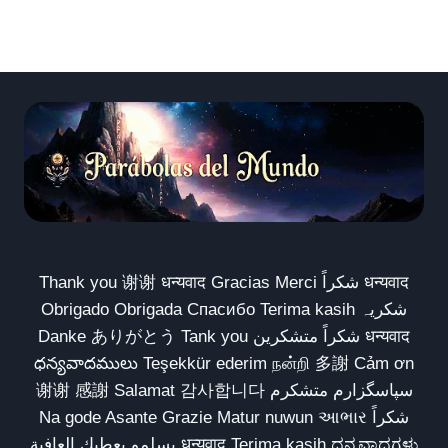
Thank you 谢谢 धन्यवाद Gracias Merci شكراً धन्यवाद
Obrigado Obrigada Спасибо Terima kasih شکریہ
Danke ありがとう Tank you شكراً متشكرين धन्यवाद
ధన్యవాదములు Teşekkür ederim நன்றி 多謝 Cảm ơn
谢谢 感謝 Salamat 감사합니다 سپاسگزارم متشکرم
Na gode Asante Grazie Matur nuwun આભાર شكراً
يسلمو يعطيك العافية धन्यवाद Terima kasih ಧನ್ಯವಾದಗಳು