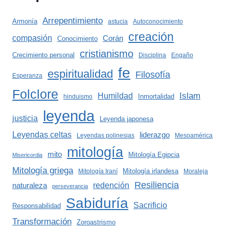
Arrepentimiento
Armonía
astucia
Autoconocimiento
creación
compasión
Corán
Conocimiento
cristianismo
Crecimiento personal
Disciplina
Engaño
fe
espiritualidad
Filosofía
Esperanza
Folclore
Islam
Humildad
Inmortalidad
hinduismo
leyenda
justicia
Leyenda japonesa
Leyendas celtas
liderazgo
Leyendas polinesias
Mesoamérica
mitología
mito
Mitología Egipcia
Misericordia
Mitología griega
Mitología irlandesa
Mitología Iraní
Moraleja
Resiliencia
redención
naturaleza
perseverancia
Sabiduría
Sacrificio
Responsabilidad
Transformación
Zoroastrismo