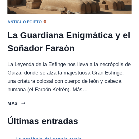
ANTIGUO EGIPTO
La Guardiana Enigmática y el
Soñador Faraón
La Leyenda de la Esfinge nos lleva a la necrópolis de
Guiza, donde se alza la majestuosa Gran Esfinge,
una criatura colosal con cuerpo de león y cabeza
humana (el Faraón Kefrén). Más…
LA
MÁS
GUARDIANA
ENIGMÁTICA
Últimas entradas
Y
EL
SOÑADOR