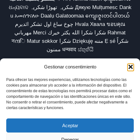
ଧନ୍ୟବାଦ شکریہ تھوڑا شکریہ Дякую Mulțumesc Dank
u አመሰግናለሁ Daalụ Galatoomaa ကျေးဇူးတင်ပါတယ်
چوخ ساغ اول تشکر ائدیرم Hvala Хвала ขอบคุณ
مهرباني Merci شكرا شكرا الله يكثر خيرك Rahmat
नന്ദि Matur sokkor شكرا Dziękuję مننه Ẹ ṣé شكراً
ممنون धन्यवाद ස්තුතියි
Gestionar consentimiento
Para ofrecer las mejores experiencias, utilizamos tecnologías como las
Inicio
Biblioteca
Parábolas TV
Comunidad
cookies para almacenar y/o acceder a la información del dispositivo. El
consentimiento de estas tecnologías nos permitirá procesar datos como el
Esencia
Blog
Política de privacidad
comportamiento de navegación o las identificaciones únicas en este sitio.
No consentir o retirar el consentimiento, puede afectar negativamente a
Aviso legal
Política de cookies (UE)
ciertas características y funciones.
Aceptar
Denegar