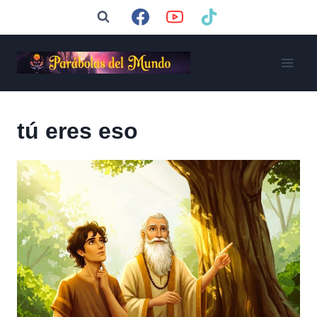
Saltar
al
contenido
tú eres eso