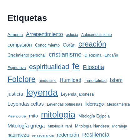
Etiquetas
Arrepentimiento
Armonía
astucia
Autoconocimiento
creación
compasión
Corán
Conocimiento
cristianismo
Crecimiento personal
Disciplina
Engaño
fe
espiritualidad
Filosofía
Esperanza
Folclore
Islam
Humildad
Inmortalidad
hinduismo
leyenda
justicia
Leyenda japonesa
Leyendas celtas
liderazgo
Leyendas polinesias
Mesoamérica
mitología
mito
Mitología Egipcia
Misericordia
Mitología griega
Mitología irlandesa
Mitología Iraní
Moraleja
Resiliencia
redención
naturaleza
perseverancia