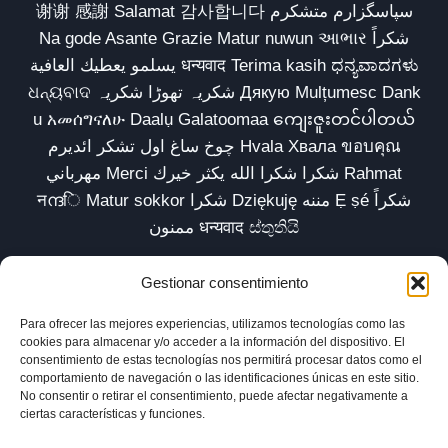
谢谢 感謝 Salamat 감사합니다 سپاسگزارم متشکرم
Na gode Asante Grazie Matur nuwun આભાર شكراً
يسلمو يعطيك العافية धन्यवाद Terima kasih ಧನ್ಯವಾದಗಳು
ଧନ୍ୟବାଦ شکریہ تھوڑا شکریہ Дякую Mulțumesc Dank
u አመሰግናለሁ Daalụ Galatoomaa ကျေးဇူးတင်ပါတယ်
چوخ ساغ اول تشکر ائدیرم Hvala Хвала ขอบคุณ
مهرباني Merci شكرا شكرا الله يكثر خيرك Rahmat
नന്ദि Matur sokkor شكرا Dziękuję مننه Ẹ ṣé شكراً
ممنون धन्यवाद ස්තුතියි
Gestionar consentimiento
Para ofrecer las mejores experiencias, utilizamos tecnologías como las
Inicio
Biblioteca
Parábolas TV
Comunidad
cookies para almacenar y/o acceder a la información del dispositivo. El
consentimiento de estas tecnologías nos permitirá procesar datos como el
Esencia
Blog
Política de privacidad
comportamiento de navegación o las identificaciones únicas en este sitio.
No consentir o retirar el consentimiento, puede afectar negativamente a
Aviso legal
Política de cookies (UE)
ciertas características y funciones.