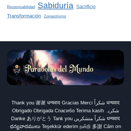
Sabiduría
Sacrificio
Responsabilidad
Transformación
Zoroastrismo
Thank you 谢谢 धन्यवाद Gracias Merci شكراً धन्यवाद
Obrigado Obrigada Спасибо Terima kasih شکریہ
Danke ありがとう Tank you شكراً متشكرين धन्यवाद
ధన్యవాదములు Teşekkür ederim நன்றி 多謝 Cảm ơn