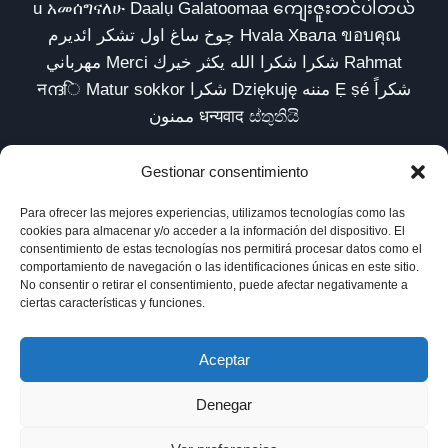
u አመሰግናለሁ Daalụ Galatoomaa ကျေးဇူးတင်ပါတယ်
چوخ ساغ اول تشکر ائدیرم Hvala Хвала ขอบคุณ
مهرباني Merci شكرا شكرا الله يكثر خيرك Rahmat
नന്ദि Matur sokkor شكرا Dziękuję مننه Ẹ ṣé شكراً
ممنون धन्यवाद ස්තුතියි
Gestionar consentimiento
Para ofrecer las mejores experiencias, utilizamos tecnologías como las
Inicio
Biblioteca
Parábolas TV
Comunidad
cookies para almacenar y/o acceder a la información del dispositivo. El
consentimiento de estas tecnologías nos permitirá procesar datos como el
Esencia
Blog
Política de privacidad
comportamiento de navegación o las identificaciones únicas en este sitio.
No consentir o retirar el consentimiento, puede afectar negativamente a
Aviso legal
Política de cookies (UE)
ciertas características y funciones.
Aceptar
Denegar