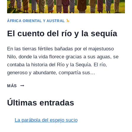
ÁFRICA ORIENTAL Y AUSTRAL
El cuento del río y la sequía
En las tierras fértiles bañadas por el majestuoso
Nilo, donde la vida florece gracias a sus aguas, se
contaba la historia del Río y la Sequía. El río,
generoso y abundante, compartía sus…
EL
MÁS
CUENTO
DEL
Últimas entradas
RÍO
Y
LA
La parábola del espejo sucio
SEQUÍA