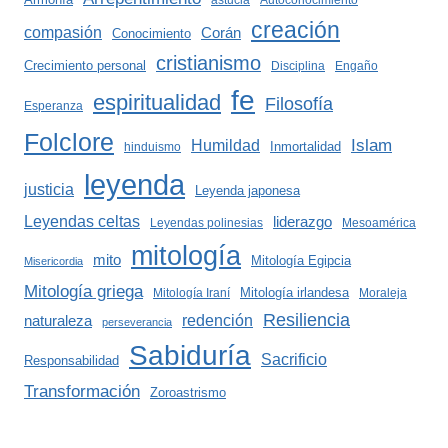
astucia
Autoconocimiento
creación
compasión
Corán
Conocimiento
cristianismo
Crecimiento personal
Disciplina
Engaño
fe
espiritualidad
Filosofía
Esperanza
Folclore
Islam
Humildad
Inmortalidad
hinduismo
leyenda
justicia
Leyenda japonesa
Leyendas celtas
liderazgo
Leyendas polinesias
Mesoamérica
mitología
mito
Mitología Egipcia
Misericordia
Mitología griega
Mitología irlandesa
Mitología Iraní
Moraleja
Resiliencia
redención
naturaleza
perseverancia
Sabiduría
Sacrificio
Responsabilidad
Transformación
Zoroastrismo