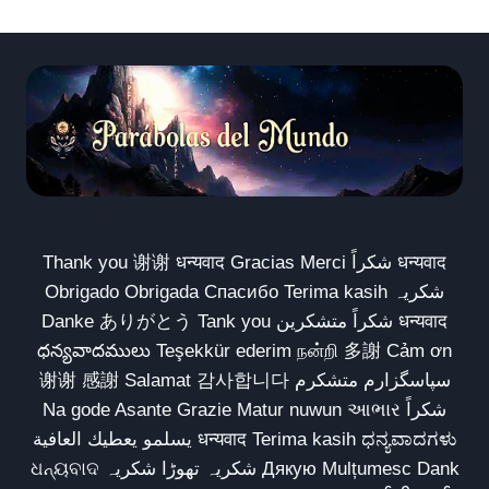
Thank you 谢谢 धन्यवाद Gracias Merci شكراً धन्यवाद
Obrigado Obrigada Спасибо Terima kasih شکریہ
Danke ありがとう Tank you شكراً متشكرين धन्यवाद
ధన్యవాదములు Teşekkür ederim நன்றி 多謝 Cảm ơn
谢谢 感謝 Salamat 감사합니다 سپاسگزارم متشکرم
Na gode Asante Grazie Matur nuwun આભાર شكراً
يسلمو يعطيك العافية धन्यवाद Terima kasih ಧನ್ಯವಾದಗಳು
ଧନ୍ୟବାଦ شکریہ تھوڑا شکریہ Дякую Mulțumesc Dank