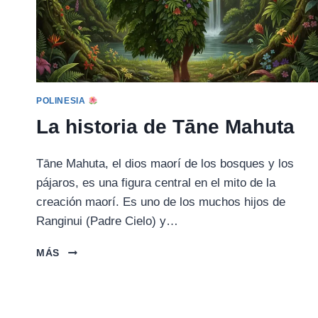
POLINESIA
La historia de Tāne Mahuta
Tāne Mahuta, el dios maorí de los bosques y los
pájaros, es una figura central en el mito de la
creación maorí. Es uno de los muchos hijos de
Ranginui (Padre Cielo) y…
LA
MÁS
HISTORIA
DE
TĀNE
MAHUTA