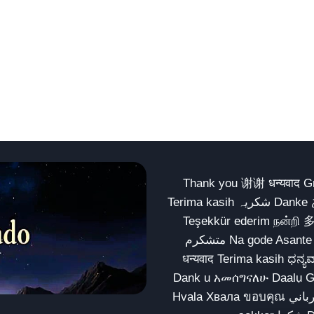
Thank you 谢谢 धन्यवाद Gracias Merci شكراً धन्यवाद
Terima kasih شکریہ Danke ありがとう Tank you شكراً متشكرين धन्यवाद ధన్యవాదములు
Teşekkür ederim நன்றி 
متشکرم Na gode Asante Grazie Matur nuwun આભાર شكراً يسلمو يعطيك العافية
धन्यवाद Terima kasih ಧನ್ಯವಾದಗಳು ଧନ୍ୟବାଦ کریہ
Dank u አመሰግናለሁ Daalụ Galatoomaa က
Hvala Хвала ขอบคุณ مهرباني Merci شكرا شكرا الله يكثر خيرك Rahmat नന്ദि Matur