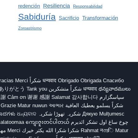
Resiliencia
redención
Responsabilidad
Sabiduría
Transformación
Sacrificio
Zoroastrismo
 Obrigado Obrigada Спасибо
多謝 Cảm ơn 谢谢 感謝 Salamat 감사합니다 سپاسگزارم
شکریہ تھوڑا ش Дякую Mulțumesc
ျေးဇူးတင်ပါတယ် چوخ ساغ اول تشکر ائدیرم