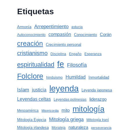
Etiquetas
Arrepentimiento
Armonía
astucia
compasión
Corán
Conocimiento
Autoconocimiento
creación
Crecimiento personal
cristianismo
Disciplina
Engaño
Esperanza
fe
espiritualidad
Filosofía
Folclore
Humildad
Inmortalidad
hinduismo
leyenda
Islam
justicia
Leyenda japonesa
Leyendas celtas
liderazgo
Leyendas polinesias
mitología
mito
Mesoamérica
Misericordia
Mitología griega
Mitología Egipcia
Mitología Iraní
naturaleza
Mitología irlandesa
Moraleja
perseverancia