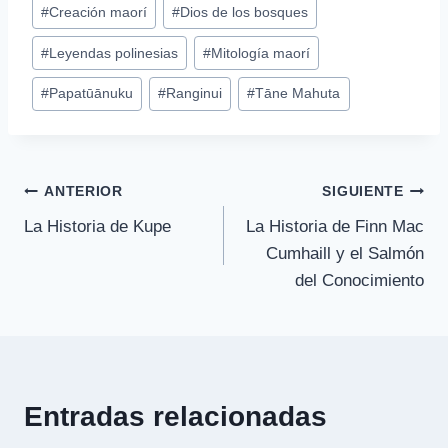
Etiquetas
#
Creación maorí
#
Dios de los bosques
de
#
Leyendas polinesias
#
Mitología maorí
la
entrada:
#
Papatūānuku
#
Ranginui
#
Tāne Mahuta
Navegación
ANTERIOR
SIGUIENTE
La Historia de Kupe
La Historia de Finn Mac
de
Cumhaill y el Salmón
entradas
del Conocimiento
Entradas relacionadas