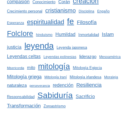
creación
compasión
Corán
Conocimiento
cristianismo
Crecimiento personal
Disciplina
Engaño
fe
espiritualidad
Filosofía
Esperanza
Folclore
Islam
Humildad
Inmortalidad
hinduismo
leyenda
justicia
Leyenda japonesa
Leyendas celtas
liderazgo
Leyendas polinesias
Mesoamérica
mitología
mito
Mitología Egipcia
Misericordia
Mitología griega
Mitología irlandesa
Mitología Iraní
Moraleja
Resiliencia
redención
naturaleza
perseverancia
Sabiduría
Sacrificio
Responsabilidad
Transformación
Zoroastrismo