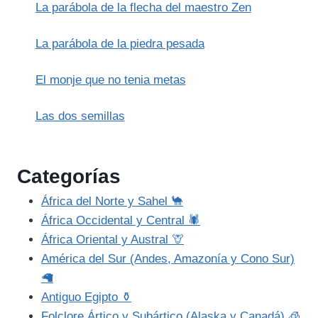
La parábola de la flecha del maestro Zen
La parábola de la piedra pesada
El monje que no tenia metas
Las dos semillas
Categorías
África del Norte y Sahel 🐪
África Occidental y Central 🕷️
África Oriental y Austral 🦒
América del Sur (Andes, Amazonía y Cono Sur)
🦙
Antiguo Egipto ⚱️
Folclore Ártico y Subártico (Alaska y Canadá) 🧊