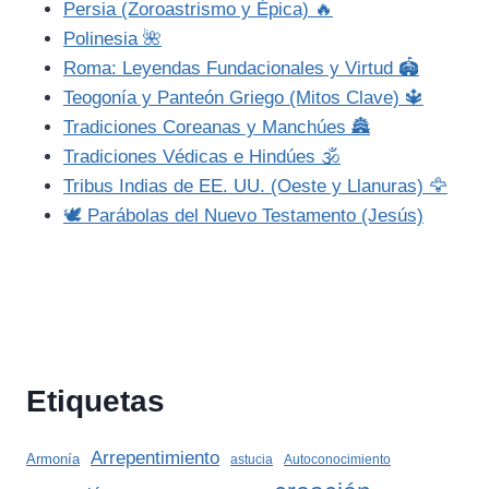
Persia (Zoroastrismo y Épica) 🔥
Polinesia 🌺
Roma: Leyendas Fundacionales y Virtud 🏟️
Teogonía y Panteón Griego (Mitos Clave) 🔱
Tradiciones Coreanas y Manchúes 🏯
Tradiciones Védicas e Hindúes 🕉️
Tribus Indias de EE. UU. (Oeste y Llanuras) 🦅
🕊️ Parábolas del Nuevo Testamento (Jesús)
Etiquetas
Arrepentimiento
Armonía
astucia
Autoconocimiento