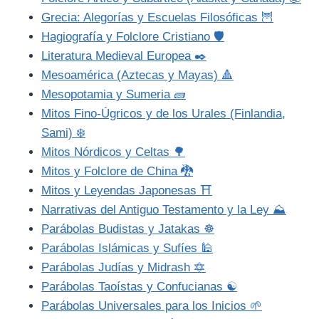
Grecia: Alegorías y Escuelas Filosóficas 🦉
Hagiografía y Folclore Cristiano 🛡️
Literatura Medieval Europea ✒️
Mesoamérica (Aztecas y Mayas) 🔺
Mesopotamia y Sumeria 🧱
Mitos Fino-Úgricos y de los Urales (Finlandia,
Sami) ❄️
Mitos Nórdicos y Celtas 🌳
Mitos y Folclore de China 🐉
Mitos y Leyendas Japonesas ⛩️
Narrativas del Antiguo Testamento y la Ley ⛰️
Parábolas Budistas y Jatakas ☸️
Parábolas Islámicas y Sufíes 🕌
Parábolas Judías y Midrash 🔯
Parábolas Taoístas y Confucianas ☯️
Parábolas Universales para los Inicios 🌱