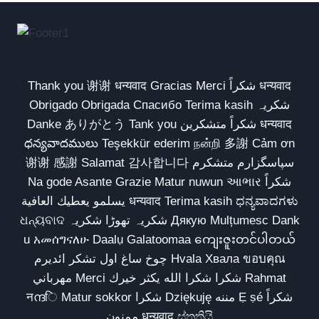
Thank you 谢谢 धन्यवाद Gracias Merci شكراً धन्यवाद
Obrigado Obrigada Спасибо Terima kasih شکریہ
Danke ありがとう Tank you شكراً متشكرين धन्यवाद
ధన్యవాదములు Teşekkür ederim நன்றி 多謝 Cảm ơn
谢谢 感謝 Salamat 감사합니다 سپاسگزارم متشکرم
Na gode Asante Grazie Matur nuwun આભાર شكراً
يسلمو يعطيك العافية धन्यवाद Terima kasih ಧನ್ಯವಾದಗಳು
ଧନ୍ୟବାଦ شکریہ تھوڑا شکریہ Дякую Mulțumesc Dank
u አመሰግናለሁ Daalụ Galatoomaa ကျေးဇူးတင်ပါတယ်
چوخ ساغ اول تشکر ائدیرم Hvala Хвала ขอบคุณ
مهرباني Merci شكرا شكرا الله يكثر خيرك Rahmat
नന്ദि Matur sokkor شكرا Dziękuję مننه Ẹ ṣé شكراً
ممنون धन्यवाद ස්තුතියි