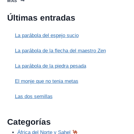
MÁS
CARRO
ALADO
Últimas entradas
DE
PLATÓN
La parábola del espejo sucio
La parábola de la flecha del maestro Zen
La parábola de la piedra pesada
El monje que no tenia metas
Las dos semillas
Categorías
África del Norte y Sahel