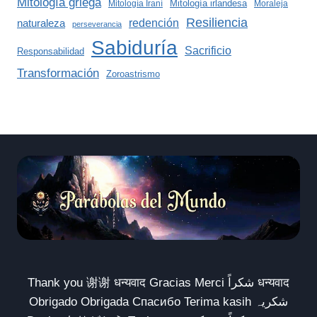
Mitología griega
Mitología irlandesa
Mitología Iraní
Moraleja
Resiliencia
redención
naturaleza
perseverancia
Sabiduría
Sacrificio
Responsabilidad
Transformación
Zoroastrismo
Thank you 谢谢 धन्यवाद Gracias Merci شكراً धन्यवाद
Obrigado Obrigada Спасибо Terima kasih شکریہ