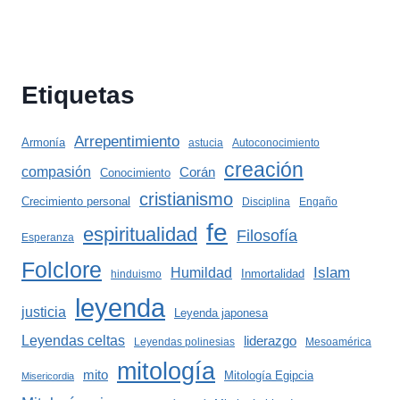
Etiquetas
Arrepentimiento
Armonía
astucia
Autoconocimiento
creación
compasión
Corán
Conocimiento
cristianismo
Crecimiento personal
Disciplina
Engaño
fe
espiritualidad
Filosofía
Esperanza
Folclore
Islam
Humildad
Inmortalidad
hinduismo
leyenda
justicia
Leyenda japonesa
Leyendas celtas
liderazgo
Leyendas polinesias
Mesoamérica
mitología
mito
Mitología Egipcia
Misericordia