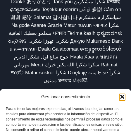
Danke ありがとう Tank you شكراً متشكرين धन्यवाद
ధన్యవాదములు Teşekkür ederim நன்றி 多謝 Cảm ơn
谢谢 感謝 Salamat 감사합니다 سپاسگزارم متشکرم
Na gode Asante Grazie Matur nuwun આભાર شكراً
يسلمو يعطيك العافية धन्यवाद Terima kasih ಧನ್ಯವಾದಗಳು
ଧନ୍ୟବାଦ شکریہ تھوڑا شکریہ Дякую Mulțumesc Dank
u አመሰግናለሁ Daalụ Galatoomaa ကျေးဇူးတင်ပါတယ်
چوخ ساغ اول تشکر ائدیرم Hvala Хвала ขอบคุณ
مهرباني Merci شكرا شكرا الله يكثر خيرك Rahmat
नന്ദि Matur sokkor شكرا Dziękuję مننه Ẹ ṣé شكراً
ممنون धन्यवाद ස්තුතියි
Gestionar consentimiento
Para ofrecer las mejores experiencias, utilizamos tecnologías como las
Inicio
Biblioteca
Parábolas TV
Comunidad
cookies para almacenar y/o acceder a la información del dispositivo. El
consentimiento de estas tecnologías nos permitirá procesar datos como el
Esencia
Blog
Política de privacidad
comportamiento de navegación o las identificaciones únicas en este sitio.
No consentir o retirar el consentimiento, puede afectar negativamente a