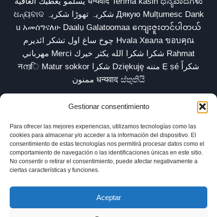
يسلمو يعطيك العافية धन्यवाद Terima kasih ಧನ್ಯವಾದಗಳು
ଧନ୍ୟବାଦ شکریہ تھوڑا شکریہ Дякую Mulțumesc Dank
u አመሰግናለሁ Daalụ Galatoomaa ကျေးဇူးတင်ပါတယ်
چوخ ساغ اول تشکر ائدیرم Hvala Хвала ขอบคุณ
مهرباني Merci شكرا شكرا الله يكثر خيرك Rahmat
नന്ദि Matur sokkor شكرا Dziękuję مننه Ẹ ṣé شكراً
ممنون धन्यवाद ස්තුතියි
Gestionar consentimiento
Para ofrecer las mejores experiencias, utilizamos tecnologías como las
Inicio
Biblioteca
Parábolas TV
Comunidad
cookies para almacenar y/o acceder a la información del dispositivo. El
consentimiento de estas tecnologías nos permitirá procesar datos como el
Esencia
Blog
Política de privacidad
comportamiento de navegación o las identificaciones únicas en este sitio.
No consentir o retirar el consentimiento, puede afectar negativamente a
Aviso legal
Política de cookies (UE)
ciertas características y funciones.
Aceptar