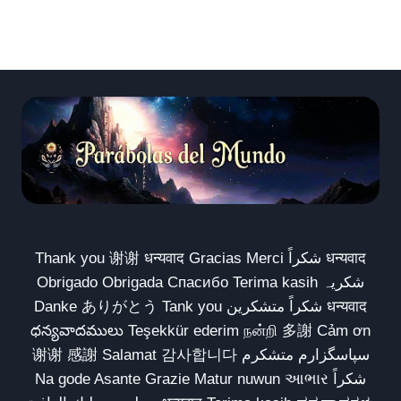
Thank you 谢谢 धन्यवाद Gracias Merci شكراً धन्यवाद
Obrigado Obrigada Спасибо Terima kasih شکریہ
Danke ありがとう Tank you شكراً متشكرين धन्यवाद
ధన్యవాదములు Teşekkür ederim நன்றி 多謝 Cảm ơn
谢谢 感謝 Salamat 감사합니다 سپاسگزارم متشکرم
Na gode Asante Grazie Matur nuwun આભાર شكراً