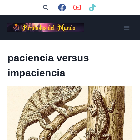
Saltar
al
contenido
paciencia versus
impaciencia