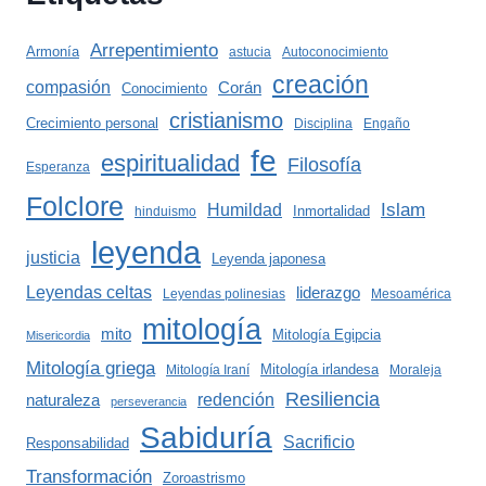
Arrepentimiento
Armonía
astucia
Autoconocimiento
creación
compasión
Corán
Conocimiento
cristianismo
Crecimiento personal
Disciplina
Engaño
fe
espiritualidad
Filosofía
Esperanza
Folclore
Islam
Humildad
Inmortalidad
hinduismo
leyenda
justicia
Leyenda japonesa
Leyendas celtas
liderazgo
Leyendas polinesias
Mesoamérica
mitología
mito
Mitología Egipcia
Misericordia
Mitología griega
Mitología irlandesa
Mitología Iraní
Moraleja
Resiliencia
redención
naturaleza
perseverancia
Sabiduría
Sacrificio
Responsabilidad
Transformación
Zoroastrismo