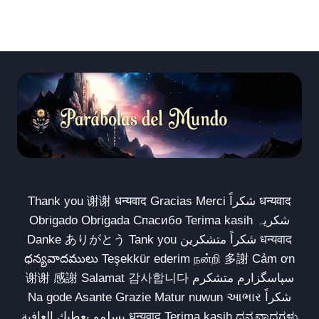
Thank you 谢谢 धन्यवाद Gracias Merci شكراً धन्यवाद
Obrigado Obrigada Спасибо Terima kasih شکریہ
Danke ありがとう Tank you شكراً متشكرين धन्यवाद
ధన్యవాదములు Teşekkür ederim நன்றி 多謝 Cảm ơn
谢谢 感謝 Salamat 감사합니다 سپاسگزارم متشکرم
Na gode Asante Grazie Matur nuwun આભાર شكراً
يسلمو يعطيك العافية धन्यवाद Terima kasih ಧನ್ಯವಾದಗಳು