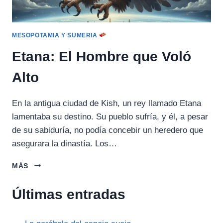
MESOPOTAMIA Y SUMERIA
Etana: El Hombre que Voló
Alto
En la antigua ciudad de Kish, un rey llamado Etana
lamentaba su destino. Su pueblo sufría, y él, a pesar
de su sabiduría, no podía concebir un heredero que
asegurara la dinastía. Los…
ETANA:
MÁS
EL
HOMBRE
Últimas entradas
QUE
VOLÓ
ALTO