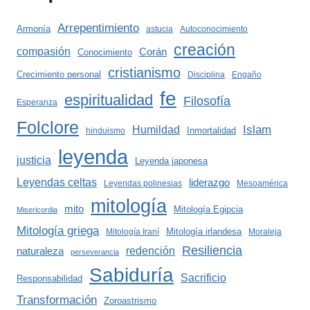
Arrepentimiento
Armonía
astucia
Autoconocimiento
creación
compasión
Corán
Conocimiento
cristianismo
Crecimiento personal
Disciplina
Engaño
fe
espiritualidad
Filosofía
Esperanza
Folclore
Islam
Humildad
Inmortalidad
hinduismo
leyenda
justicia
Leyenda japonesa
Leyendas celtas
liderazgo
Leyendas polinesias
Mesoamérica
mitología
mito
Mitología Egipcia
Misericordia
Mitología griega
Mitología irlandesa
Mitología Iraní
Moraleja
Resiliencia
redención
naturaleza
perseverancia
Sabiduría
Sacrificio
Responsabilidad
Transformación
Zoroastrismo