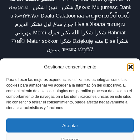
ଧନ୍ୟବାଦ شکریہ تھوڑا شکریہ Дякую Mulțumesc Dank
u አመሰግናለሁ Daalụ Galatoomaa ကျေးဇူးတင်ပါတယ်
چوخ ساغ اول تشکر ائدیرم Hvala Хвала ขอบคุณ
مهرباني Merci شكرا شكرا الله يكثر خيرك Rahmat
नന്ദि Matur sokkor شكرا Dziękuję مننه Ẹ ṣé شكراً
ممنون धन्यवाद ස්තුතියි
Gestionar consentimiento
Para ofrecer las mejores experiencias, utilizamos tecnologías como las
Inicio
Biblioteca
Parábolas TV
Comunidad
cookies para almacenar y/o acceder a la información del dispositivo. El
consentimiento de estas tecnologías nos permitirá procesar datos como el
Esencia
Blog
Política de privacidad
comportamiento de navegación o las identificaciones únicas en este sitio.
No consentir o retirar el consentimiento, puede afectar negativamente a
Aviso legal
Política de cookies (UE)
ciertas características y funciones.
Aceptar
Denegar