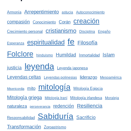
Arrepentimiento
Armonía
astucia
Autoconocimiento
creación
compasión
Corán
Conocimiento
cristianismo
Crecimiento personal
Disciplina
Engaño
fe
espiritualidad
Filosofía
Esperanza
Folclore
Islam
Humildad
Inmortalidad
hinduismo
leyenda
justicia
Leyenda japonesa
Leyendas celtas
liderazgo
Leyendas polinesias
Mesoamérica
mitología
mito
Mitología Egipcia
Misericordia
Mitología griega
Mitología irlandesa
Mitología Iraní
Moraleja
Resiliencia
redención
naturaleza
perseverancia
Sabiduría
Sacrificio
Responsabilidad
Transformación
Zoroastrismo