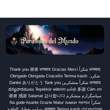
Thank you 谢谢 धन्यवाद Gracias Merci شكراً धन्यवाद
Obrigado Obrigada Спасибо Terima kasih شکریہ
Danke ありがとう Tank you شكراً متشكرين धन्यवाद
ధన్యవాదములు Teşekkür ederim நன்றி 多謝 Cảm ơn
谢谢 感謝 Salamat 감사합니다 سپاسگزارم متشکرم
Na gode Asante Grazie Matur nuwun આભાર شكراً
يسلمو يعطيك العافية धन्यवाद Terima kasih ಧನ್ಯವಾದಗಳು