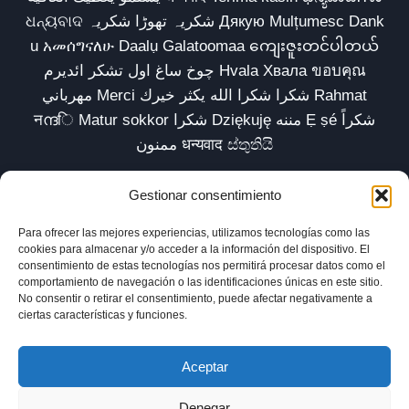
ଧନ୍ୟବାଦ شکریہ تھوڑا شکریہ Дякую Mulțumesc Dank
u አመሰግናለሁ Daalụ Galatoomaa ကျေးဇူးတင်ပါတယ်
چوخ ساغ اول تشکر ائدیرم Hvala Хвала ขอบคุณ
مهرباني Merci شكرا شكرا الله يكثر خيرك Rahmat
नന്ദि Matur sokkor شكرا Dziękuję مننه Ẹ ṣé شكراً
ممنون धन्यवाद ස්තුතියි
Gestionar consentimiento
Para ofrecer las mejores experiencias, utilizamos tecnologías como las
Inicio
Biblioteca
Parábolas TV
Comunidad
cookies para almacenar y/o acceder a la información del dispositivo. El
consentimiento de estas tecnologías nos permitirá procesar datos como el
Esencia
Blog
Política de privacidad
comportamiento de navegación o las identificaciones únicas en este sitio.
No consentir o retirar el consentimiento, puede afectar negativamente a
Aviso legal
Política de cookies (UE)
ciertas características y funciones.
Aceptar
Denegar