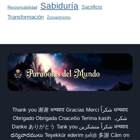
Sabiduría
Sacrificio
Responsabilidad
Transformación
Zoroastrismo
Thank you 谢谢 धन्यवाद Gracias Merci شكراً धन्यवाद
Obrigado Obrigada Спасибо Terima kasih شکریہ
Danke ありがとう Tank you شكراً متشكرين धन्यवाद
ధన్యవాదములు Teşekkür ederim நன்றி 多謝 Cảm ơn