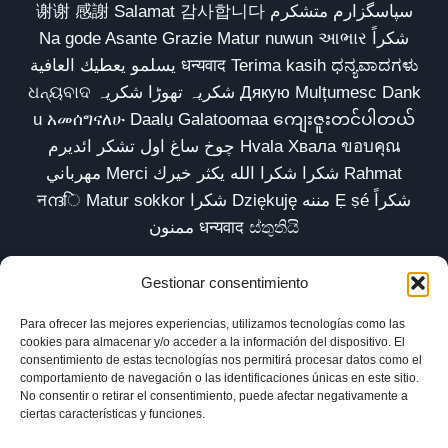
谢谢 感謝 Salamat 감사합니다 سپاسگزارم متشکرم
Na gode Asante Grazie Matur nuwun આભાર شكراً
يسلمو يعطيك العافية धन्यवाद Terima kasih ಧನ್ಯವಾದಗಳು
ଧନ୍ୟବାଦ شکریہ تھوڑا شکریہ Дякую Mulțumesc Dank
u አመሰግናለሁ Daalụ Galatoomaa ကျေးဇူးတင်ပါတယ်
چوخ ساغ اول تشکر ائدیرم Hvala Хвала ขอบคุณ
مهرباني Merci شكرا شكرا الله يكثر خيرك Rahmat
नന്ദि Matur sokkor شكرا Dziękuję مننه Ẹ ṣé شكراً
ممنون धन्यवाद ස්තුතියි
Gestionar consentimiento
Para ofrecer las mejores experiencias, utilizamos tecnologías como las
Inicio
Biblioteca
Parábolas TV
Comunidad
cookies para almacenar y/o acceder a la información del dispositivo. El
consentimiento de estas tecnologías nos permitirá procesar datos como el
Esencia
Blog
Política de privacidad
comportamiento de navegación o las identificaciones únicas en este sitio.
No consentir o retirar el consentimiento, puede afectar negativamente a
Aviso legal
Política de cookies (UE)
ciertas características y funciones.