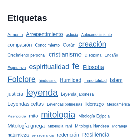
Etiquetas
Arrepentimiento
Armonía
astucia
Autoconocimiento
creación
compasión
Corán
Conocimiento
cristianismo
Crecimiento personal
Disciplina
Engaño
fe
espiritualidad
Filosofía
Esperanza
Folclore
Islam
Humildad
Inmortalidad
hinduismo
leyenda
justicia
Leyenda japonesa
Leyendas celtas
liderazgo
Leyendas polinesias
Mesoamérica
mitología
mito
Mitología Egipcia
Misericordia
Mitología griega
Mitología irlandesa
Mitología Iraní
Moraleja
Resiliencia
redención
naturaleza
perseverancia