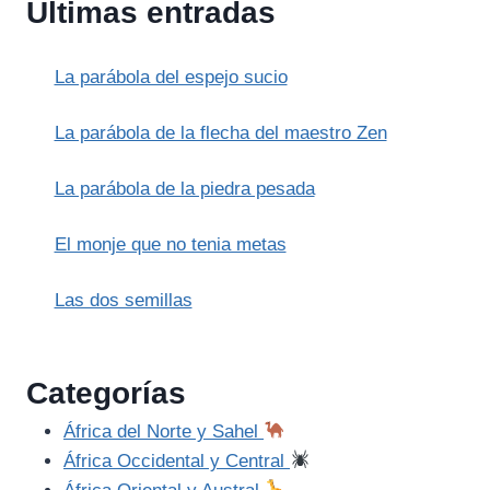
Últimas entradas
VALOR
ROMANO
Y
La parábola del espejo sucio
LA
MANO
EN
La parábola de la flecha del maestro Zen
EL
FUEGO
La parábola de la piedra pesada
El monje que no tenia metas
Las dos semillas
Categorías
África del Norte y Sahel
África Occidental y Central