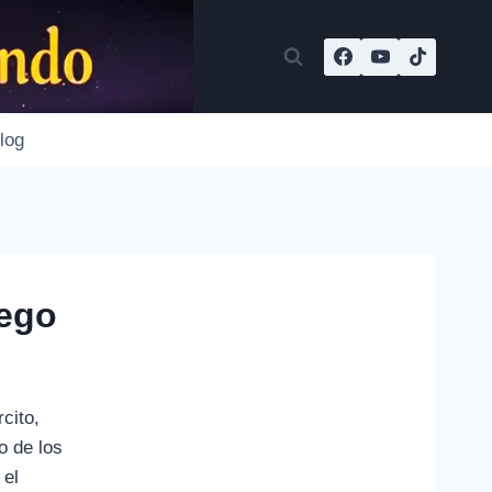
log
uego
cito,
o de los
 el