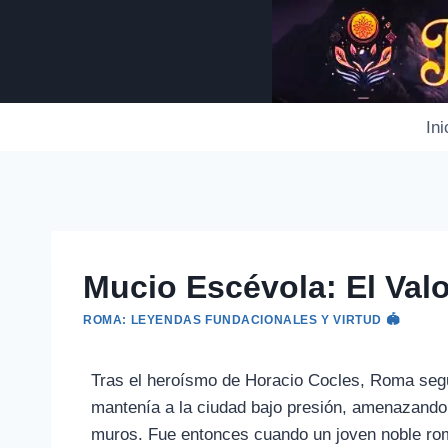
Saltar
al
contenido
Ini
Mucio Escévola: El Val
ROMA: LEYENDAS FUNDACIONALES Y VIRTUD 🏟️
Tras el heroísmo de Horacio Cocles, Roma seguí
mantenía a la ciudad bajo presión, amenazando
muros. Fue entonces cuando un joven noble roma