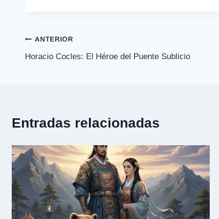
la
entrada:
Navegación
ANTERIOR
Horacio Cocles: El Héroe del Puente Sublicio
de
entradas
Entradas relacionadas