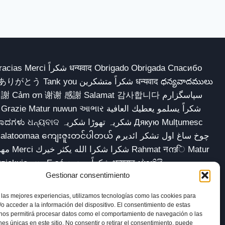
 Obrigado Obrigada Спасибо
多謝 Cảm ơn 谢谢 感謝 Salamat 감사합니다 سپاسگزارم
شکریہ تھوڑا ش Дякую Mulțumesc
ျေးဇူးတင်ပါတယ် چوخ ساغ اول تشکر ائدیرم
sokkor شكرا Dziękuję مننه Ẹ ṣé شكراً ممنون धन्यवाद ස්තුතියි
Gestionar consentimiento
 las mejores experiencias, utilizamos tecnologías como las cookies para
o acceder a la información del dispositivo. El consentimiento de estas
 nos permitirá procesar datos como el comportamiento de navegación o las
iso legal
Política de cookies (UE)
ones únicas en este sitio. No consentir o retirar el consentimiento, puede