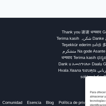
Thank you 谢谢 धन्यवाद Gracias Merci شكراً धन्यवाद
Terima kasih شکریہ Danke ありがとう Tank you شكراً متشكرين धन्यवाद ధన్యవాదములు
Teşekkür ederim நன்றி 
متشکرم Na gode Asante Grazie Matur nuwun આભાર شكراً يسلمو يعطيك العافية
धन्यवाद Terima kasih ಧನ್ಯವಾದಗಳು ଧନ୍ୟବାଦ کریہ
Dank u አመሰግናለሁ Daalụ Galatoomaa က
Hvala Хвала ขอบคุณ مهرباني Merci شكرا شكرا الله يكثر خيرك Rahmat नന്ദि Matur
Para ofrecer
almacenar y/
tecnologías
Comunidad
Esencia
Blog
Política de privacidad
Av
identificaci