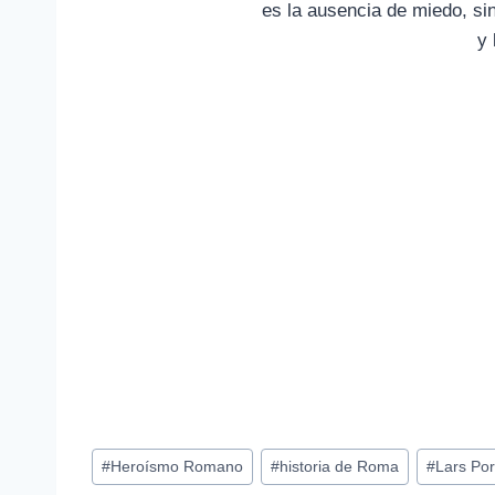
es la ausencia de miedo, sin
y 
Etiquetas
#
Heroísmo Romano
#
historia de Roma
#
Lars Po
de