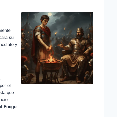
amente
para su
mediato y
,
por el
sta que
ucio
el Fuego