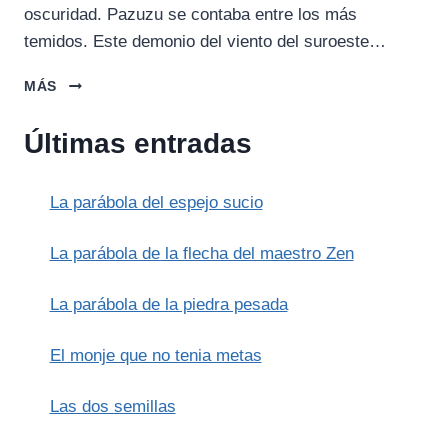
oscuridad. Pazuzu se contaba entre los más
temidos. Este demonio del viento del suroeste…
DEMONIOS
MÁS
DE
SUMERIA:
Últimas entradas
LA
MAGIA
CONTRA
La parábola del espejo sucio
PAZUZU
La parábola de la flecha del maestro Zen
La parábola de la piedra pesada
El monje que no tenia metas
Las dos semillas