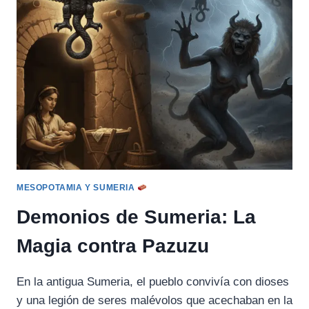
LA
HECHICERA
NÓRDICA
Y
SU
LEGADO
MÁGICO
INMORTAL
MESOPOTAMIA Y SUMERIA
Demonios de Sumeria: La
Magia contra Pazuzu
En la antigua Sumeria, el pueblo convivía con dioses
y una legión de seres malévolos que acechaban en la