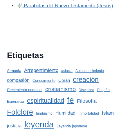
Parábolas del Nuevo Testamento (Jesús)
Etiquetas
Arrepentimiento
Armonía
astucia
Autoconocimiento
creación
compasión
Corán
Conocimiento
cristianismo
Crecimiento personal
Disciplina
Engaño
fe
espiritualidad
Filosofía
Esperanza
Folclore
Islam
Humildad
Inmortalidad
hinduismo
leyenda
justicia
Leyenda japonesa