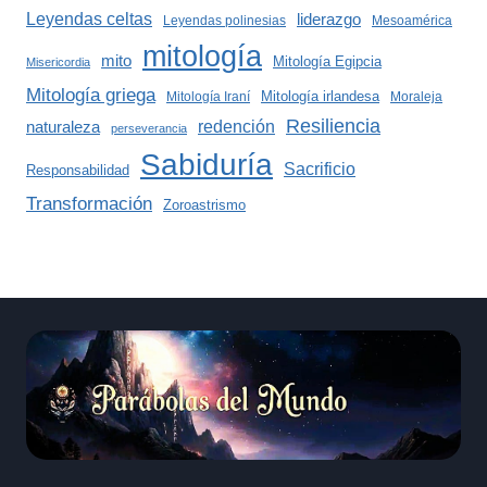
Leyendas celtas
liderazgo
Leyendas polinesias
Mesoamérica
mitología
mito
Mitología Egipcia
Misericordia
Mitología griega
Mitología irlandesa
Mitología Iraní
Moraleja
Resiliencia
redención
naturaleza
perseverancia
Sabiduría
Sacrificio
Responsabilidad
Transformación
Zoroastrismo