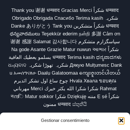
Thank you 谢谢 धन्यवाद Gracias Merci شكراً धन्यवाद
Obrigado Obrigada Спасибо Terima kasih شکریہ
Danke ありがとう Tank you شكراً متشكرين धन्यवाद
ధన్యవాదములు Teşekkür ederim நன்றி 多謝 Cảm ơn
谢谢 感謝 Salamat 감사합니다 سپاسگزارم متشکرم
Na gode Asante Grazie Matur nuwun આભાર شكراً
يسلمو يعطيك العافية धन्यवाद Terima kasih ಧನ್ಯವಾದಗಳು
ଧନ୍ୟବାଦ شکریہ تھوڑا شکریہ Дякую Mulțumesc Dank
u አመሰግናለሁ Daalụ Galatoomaa ကျေးဇူးတင်ပါတယ်
چوخ ساغ اول تشکر ائدیرم Hvala Хвала ขอบคุณ
مهرباني Merci شكرا شكرا الله يكثر خيرك Rahmat
नന്ദि Matur sokkor شكرا Dziękuję مننه Ẹ ṣé شكراً
ممنون धन्यवाद ස්තුතියි
Gestionar consentimiento