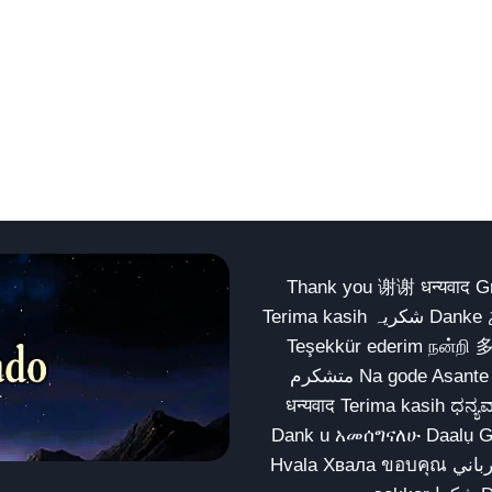
Thank you 谢谢 धन्यवाद Gracias Merci شكراً धन्यवाद
Terima kasih شکریہ Danke ありがとう Tank you شكراً متشكرين धन्यवाद ధన్యవాదములు
Teşekkür ederim நன்றி 
متشکرم Na gode Asante Grazie Matur nuwun આભાર شكراً يسلمو يعطيك العافية
धन्यवाद Terima kasih ಧನ್ಯವಾದಗಳು ଧନ୍ୟବାଦ کریہ
Dank u አመሰግናለሁ Daalụ Galatoomaa က
Hvala Хвала ขอบคุณ مهرباني Merci شكرا شكرا الله يكثر خيرك Rahmat नന്ദि Matur