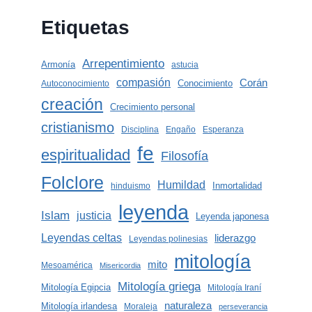
Etiquetas
Arrepentimiento
Armonía
astucia
compasión
Corán
Conocimiento
Autoconocimiento
creación
Crecimiento personal
cristianismo
Disciplina
Engaño
Esperanza
fe
espiritualidad
Filosofía
Folclore
Humildad
Inmortalidad
hinduismo
leyenda
Islam
justicia
Leyenda japonesa
Leyendas celtas
liderazgo
Leyendas polinesias
mitología
mito
Mesoamérica
Misericordia
Mitología griega
Mitología Egipcia
Mitología Iraní
naturaleza
Mitología irlandesa
Moraleja
perseverancia