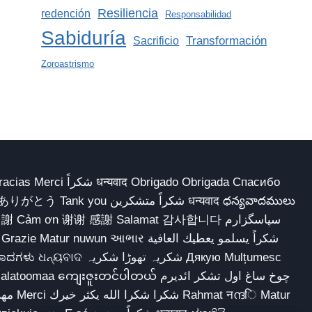
Resiliencia
redención
Responsabilidad
Sabiduría
Transformación
Sacrificio
Zoroastrismo
 Obrigado Obrigada Спасибо
多謝 Cảm ơn 谢谢 感謝 Salamat 감사합니다 سپاسگزارم
شکریہ تھوڑا ش Дякую Mulțumesc
ျေးဇူးတင်ပါတယ် چوخ ساغ اول تشکر ائدیرم