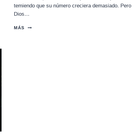
temiendo que su número creciera demasiado. Pero
Dios…
EL
MÁS
ÉXODO
DE
EGIPTO