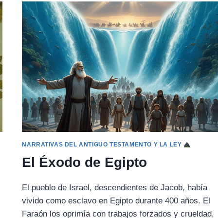
LA
ILUSIÓN
(HINDÚ_MAYA)
NARRATIVAS DEL ANTIGUO TESTAMENTO Y LA LEY
El Éxodo de Egipto
El pueblo de Israel, descendientes de Jacob, había
vivido como esclavo en Egipto durante 400 años. El
Faraón los oprimía con trabajos forzados y crueldad,