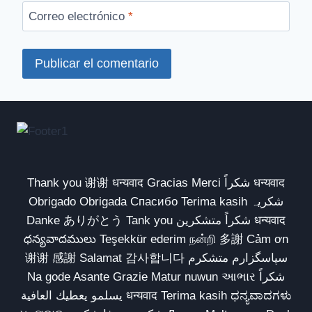
Correo electrónico
*
Thank you 谢谢 धन्यवाद Gracias Merci شكراً धन्यवाद
Obrigado Obrigada Спасибо Terima kasih شکریہ
Danke ありがとう Tank you شكراً متشكرين धन्यवाद
ధన్యవాదములు Teşekkür ederim நன்றி 多謝 Cảm ơn
谢谢 感謝 Salamat 감사합니다 سپاسگزارم متشکرم
Na gode Asante Grazie Matur nuwun આભાર شكراً
يسلمو يعطيك العافية धन्यवाद Terima kasih ಧನ್ಯವಾದಗಳು