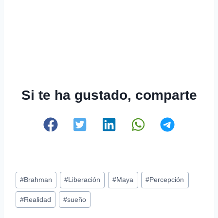
Si te ha gustado, comparte
Etiquetas
#
Brahman
#
Liberación
#
Maya
#
Percepción
de
#
Realidad
#
sueño
la
entrada: