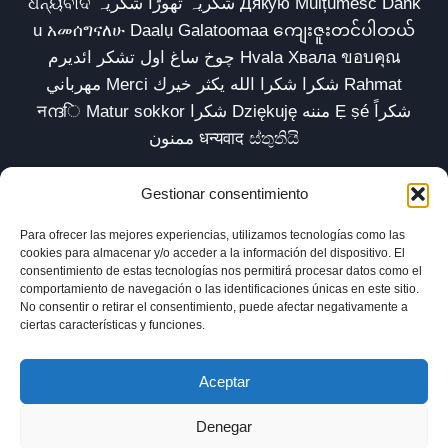
ଧନ୍ୟବାଦ شکریہ تھوڑا شکریہ Дякую Mulțumesc Dank
u አመሰግናለሁ Daalụ Galatoomaa ကျေးဇူးတင်ပါတယ်
چوخ ساغ اول تشکر ائدیرم Hvala Хвала ขอบคุณ
مهرباني Merci شكرا شكرا الله يكثر خيرك Rahmat
नന്ദि Matur sokkor شكرا Dziękuję مننه Ẹ ṣé شكراً
ممنون धन्यवाद ස්තුතියි
Gestionar consentimiento
Para ofrecer las mejores experiencias, utilizamos tecnologías como las
Inicio
Biblioteca
Parábolas TV
Comunidad
cookies para almacenar y/o acceder a la información del dispositivo. El
consentimiento de estas tecnologías nos permitirá procesar datos como el
Esencia
Blog
Política de privacidad
comportamiento de navegación o las identificaciones únicas en este sitio.
No consentir o retirar el consentimiento, puede afectar negativamente a
Aviso legal
Política de cookies (UE)
ciertas características y funciones.
Aceptar
Denegar