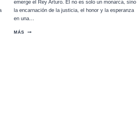
emerge el Rey Arturo. Él no es solo un monarca, sino
a
la encarnación de la justicia, el honor y la esperanza
…
en una…
LA
MÁS
LEYENDA
DEL
REY
ARTURO:
EL
DESTINO
DE
UN
REINO
CELTA