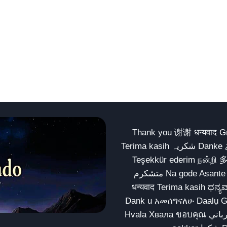
Thank you 谢谢 धन्यवाद Gracias Merci شكراً धन्यवाद
Terima kasih شکریہ Danke ありがとう Tank you شكراً متشكرين धन्यवाद ధన్యవాదములు
Teşekkür ederim நன்றி 
متشکرم Na gode Asante Grazie Matur nuwun આભાર شكراً يسلمو يعطيك العافية
धन्यवाद Terima kasih ಧನ್ಯವಾದಗಳು ଧନ୍ୟବାଦ کریہ
Dank u አመሰግናለሁ Daalụ Galatoomaa က
Hvala Хвала ขอบคุณ مهرباني Merci شكرا شكرا الله يكثر خيرك Rahmat नന്ദि Matur