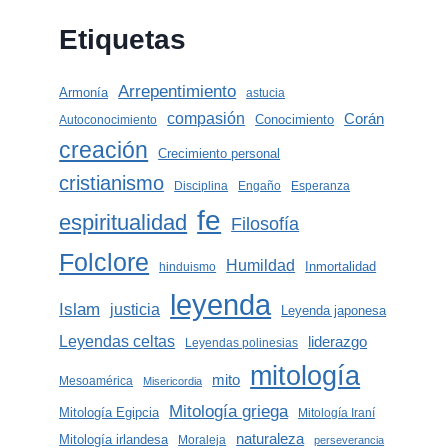
Etiquetas
Arrepentimiento
Armonía
astucia
compasión
Corán
Conocimiento
Autoconocimiento
creación
Crecimiento personal
cristianismo
Disciplina
Engaño
Esperanza
fe
espiritualidad
Filosofía
Folclore
Humildad
Inmortalidad
hinduismo
leyenda
Islam
justicia
Leyenda japonesa
Leyendas celtas
liderazgo
Leyendas polinesias
mitología
mito
Mesoamérica
Misericordia
Mitología griega
Mitología Egipcia
Mitología Iraní
naturaleza
Mitología irlandesa
Moraleja
perseverancia