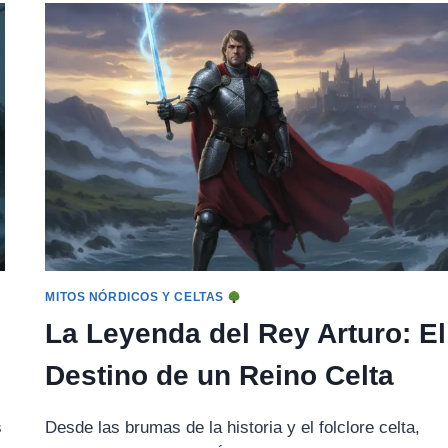
AVALON:
EL
ÚLTIMO
REFUGIO
ARTÚRICO
MITOS NÓRDICOS Y CELTAS
La Leyenda del Rey Arturo: El
Destino de un Reino Celta
s
Desde las brumas de la historia y el folclore celta,