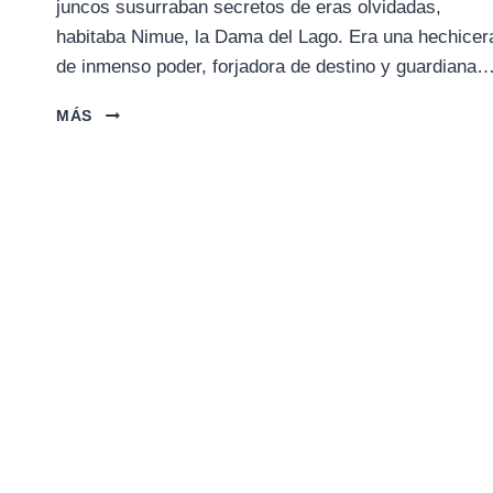
juncos susurraban secretos de eras olvidadas,
habitaba Nimue, la Dama del Lago. Era una hechicer
de inmenso poder, forjadora de destino y guardiana
LA
MÁS
DAMA
DEL
LAGO:
EL
ORIGEN
DE
LA
MAGIA
ARTÚRICA