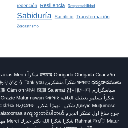
Resiliencia
redención
Responsabilidad
Sabiduría
Transformación
Sacrificio
Zoroastrismo
 Obrigado Obrigada Спасибо
多謝 Cảm ơn 谢谢 感謝 Salamat 감사합니다 سپاسگزارم
شکریہ تھوڑا ش Дякую Mulțumesc
ျေးဇူးတင်ပါတယ် چوخ ساغ اول تشکر ائدیرم