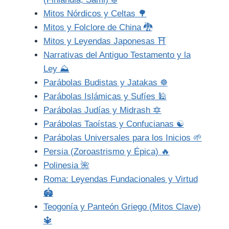
Mitos Nórdicos y Celtas 🌳
Mitos y Folclore de China 🐉
Mitos y Leyendas Japonesas ⛩️
Narrativas del Antiguo Testamento y la
Ley ⛰️
Parábolas Budistas y Jatakas ☸️
Parábolas Islámicas y Sufíes 🕌
Parábolas Judías y Midrash 🔯
Parábolas Taoístas y Confucianas ☯️
Parábolas Universales para los Inicios 🌱
Persia (Zoroastrismo y Épica) 🔥
Polinesia 🌺
Roma: Leyendas Fundacionales y Virtud
🏟️
Teogonía y Panteón Griego (Mitos Clave)
🔱