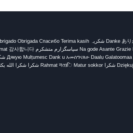
 شكراً يسلمو يعطيك العافية धन्यवाद