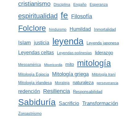
cristianismo
Disciplina
Engaño
Esperanza
fe
espiritualidad
Filosofía
Folclore
Humildad
Inmortalidad
hinduismo
leyenda
Islam
justicia
Leyenda japonesa
Leyendas celtas
liderazgo
Leyendas polinesias
mitología
mito
Mesoamérica
Misericordia
Mitología griega
Mitología Egipcia
Mitología Iraní
naturaleza
Mitología irlandesa
Moraleja
perseverancia
Resiliencia
redención
Responsabilidad
Sabiduría
Transformación
Sacrificio
Zoroastrismo