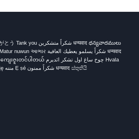
Хвала ขอบคุณ مهرباني Merci شكرا شكرا الله يكثر خيرك Rahmat नന്ദि Matur sokkor شكرا Dziękuję مننه Ẹ ṣé شكراً ممنون धन्यवाद ස්තුතියි