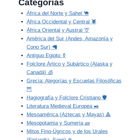
Categorías
África del Norte y Sahel 🐪
África Occidental y Central 🕷️
África Oriental y Austral 🦒
América del Sur (Andes, Amazonía y
Cono Sur) 🦙
Antiguo Egipto ⚱️
Folclore Ártico y Subártico (Alaska y
Canadá) 🧊
Grecia: Alegorías y Escuelas Filosóficas
🦉
Hagiografía y Folclore Cristiano 🛡️
Literatura Medieval Europea ✒️
Mesoamérica (Aztecas y Mayas) 🔺
Mesopotamia y Sumeria 🧱
Mitos Fino-Úgricos y de los Urales
(Finlandia, Sami) ❄️