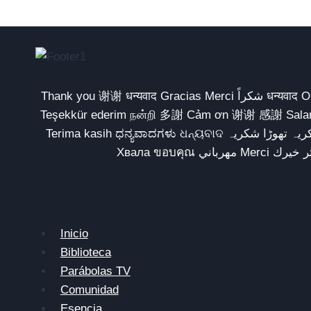
Thank you 谢谢 धन्यवाद Gracias Merci شكراً धन्यवाद Obrigado Obrigada Спасибо Terima kasih شکریہ Danke ありがとう Tank you شكراً متشكرين धन्यवाद ధన్యవాదములు
Teşekkür ederim நன்றி 多謝 Cảm ơn 谢谢 感謝 Salamat 감사합니다 سپاسگزارم متشکرم Na gode Asante Grazie Matur nuwun આભાર
Terima kasih ಧನ್ಯವಾದಗಳು ଧନ୍ୟବାଦ شکریہ تھوڑا شکریہ Дякую Mulțumesc Dank u አመሰግናለሁ Daalụ Galatoomaa ကျေးဇူးတင်ပါတယ် چوخ ساغ اول تشکر ائدیرم Hvala
Inicio
Biblioteca
Parábolas TV
Comunidad
Esencia