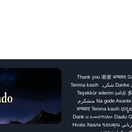
Thank you 谢谢 धन्यवाद Gracias Merci شكراً धन्यवाद
Terima kasih شکریہ Danke ありがとう Tank you شكراً متشكرين धन्यवाद ధన్యవాదములు
Teşekkür ederim நன்றி 
متشکرم Na gode Asante Grazie Matur nuwun આભાર شكراً يسلمو يعطيك العافية
धन्यवाद Terima kasih ಧನ್ಯವಾದಗಳು ଧନ୍ୟବାଦ کریہ
Dank u አመሰግናለሁ Daalụ Galatoomaa က
Hvala Хвала ขอบคุณ مهرباني Merci شكرا شكرا الله يكثر خيرك Rahmat नന്ദि Matur