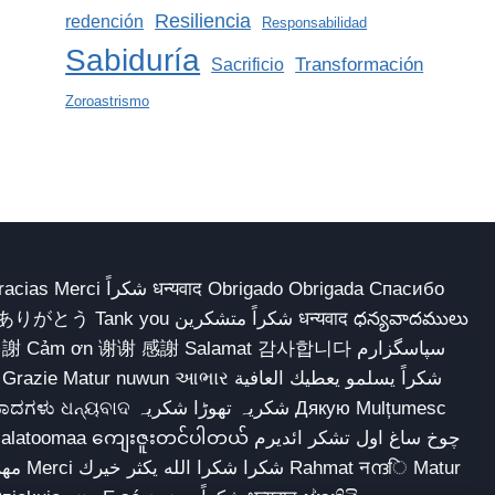
Resiliencia
redención
Responsabilidad
Sabiduría
Transformación
Sacrificio
Zoroastrismo
 Obrigado Obrigada Спасибо
多謝 Cảm ơn 谢谢 感謝 Salamat 감사합니다 سپاسگزارم
شکریہ تھوڑا ش Дякую Mulțumesc
ျေးဇူးတင်ပါတယ် چوخ ساغ اول تشکر ائدیرم