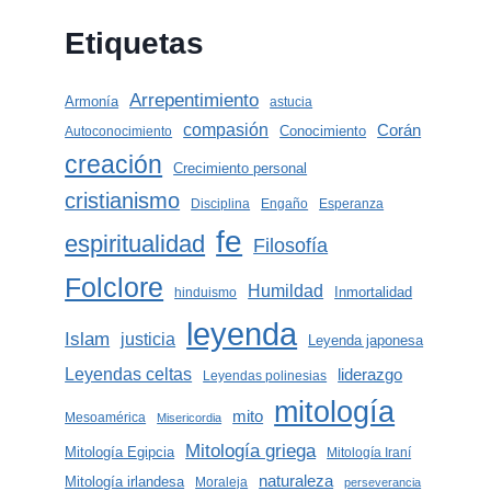
Etiquetas
Arrepentimiento
Armonía
astucia
compasión
Corán
Conocimiento
Autoconocimiento
creación
Crecimiento personal
cristianismo
Disciplina
Engaño
Esperanza
fe
espiritualidad
Filosofía
Folclore
Humildad
Inmortalidad
hinduismo
leyenda
Islam
justicia
Leyenda japonesa
Leyendas celtas
liderazgo
Leyendas polinesias
mitología
mito
Mesoamérica
Misericordia
Mitología griega
Mitología Egipcia
Mitología Iraní
naturaleza
Mitología irlandesa
Moraleja
perseverancia