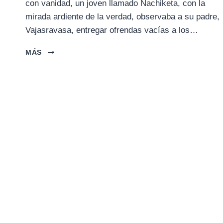
con vanidad, un joven llamado Nachiketa, con la
mirada ardiente de la verdad, observaba a su padre,
Vajasravasa, entregar ofrendas vacías a los…
EL
MÁS
DIÁLOGO
DE
NACHIKETA
CON
YAMA