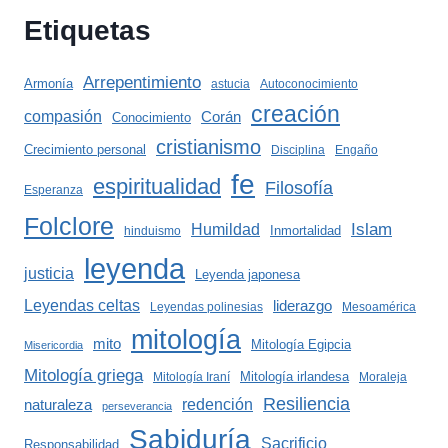
Etiquetas
Arrepentimiento
Armonía
astucia
Autoconocimiento
creación
compasión
Corán
Conocimiento
cristianismo
Crecimiento personal
Disciplina
Engaño
fe
espiritualidad
Filosofía
Esperanza
Folclore
Islam
Humildad
Inmortalidad
hinduismo
leyenda
justicia
Leyenda japonesa
Leyendas celtas
liderazgo
Leyendas polinesias
Mesoamérica
mitología
mito
Mitología Egipcia
Misericordia
Mitología griega
Mitología irlandesa
Mitología Iraní
Moraleja
Resiliencia
redención
naturaleza
perseverancia
Sabiduría
Sacrificio
Responsabilidad