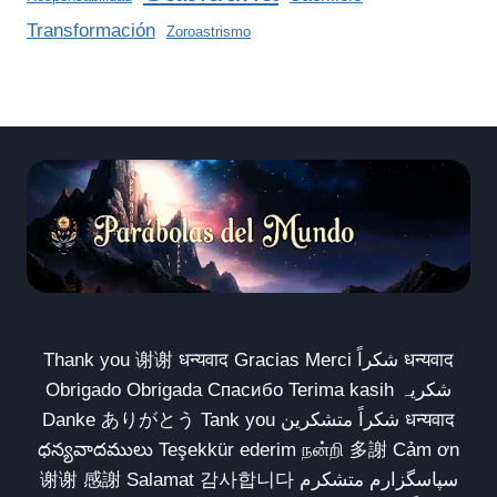
Transformación
Zoroastrismo
Thank you 谢谢 धन्यवाद Gracias Merci شكراً धन्यवाद
Obrigado Obrigada Спасибо Terima kasih شکریہ
Danke ありがとう Tank you شكراً متشكرين धन्यवाद
ధన్యవాదములు Teşekkür ederim நன்றி 多謝 Cảm ơn
谢谢 感謝 Salamat 감사합니다 سپاسگزارم متشکرم