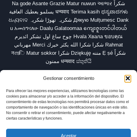
Na gode Asante Grazie Matur nuwun આભાર شكراً
يسلمو يعطيك العافية धन्यवाद Terima kasih ಧನ್ಯವಾದಗಳು
ଧନ୍ୟବାଦ شکریہ تھوڑا شکریہ Дякую Mulțumesc Dank
u አመሰግናለሁ Daalụ Galatoomaa ကျေးဇူးတင်ပါတယ်
چوخ ساغ اول تشکر ائدیرم Hvala Хвала ขอบคุณ
مهرباني Merci شكرا شكرا الله يكثر خيرك Rahmat
नന്ദि Matur sokkor شكرا Dziękuję مننه Ẹ ṣé شكراً
ممنون धन्यवाद ස්තුතියි
Gestionar consentimiento
Para ofrecer las mejores experiencias, utilizamos tecnologías como las
Inicio
Biblioteca
Parábolas TV
Comunidad
cookies para almacenar y/o acceder a la información del dispositivo. El
consentimiento de estas tecnologías nos permitirá procesar datos como el
Esencia
Blog
Política de privacidad
comportamiento de navegación o las identificaciones únicas en este sitio.
No consentir o retirar el consentimiento, puede afectar negativamente a
Aviso legal
Política de cookies (UE)
ciertas características y funciones.
Aceptar