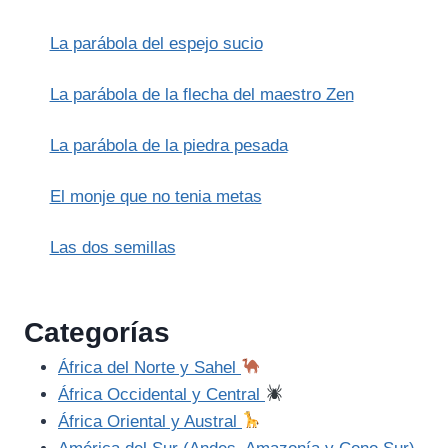
LA
GESTIÓN
La parábola del espejo sucio
DE
LA
IRA
La parábola de la flecha del maestro Zen
DIVINA
La parábola de la piedra pesada
El monje que no tenia metas
Las dos semillas
Categorías
África del Norte y Sahel
África Occidental y Central
África Oriental y Austral